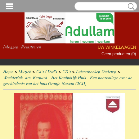
Inloggen
Registreren
UW WINKELWAGEN
Geen producten
(0)
Home
>
Muziek
>
Cd's / Dvd's
>
CD's
>
Luisterboeken Ouderen
>
Woelderink, drs. Bernard - Het Koninklijk Huis - Een hoorcollege over de
geschiedenis van het huis Oranje-Nassau (2CD)