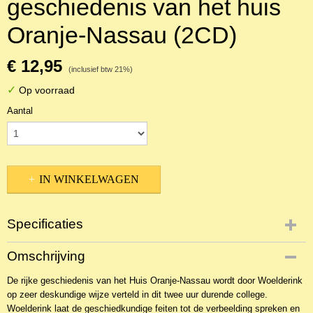
geschiedenis van het huis
Oranje-Nassau (2CD)
€ 12,95
(inclusief btw 21%)
✓
Op voorraad
Aantal
IN WINKELWAGEN
Specificaties
Productcode
Omschrijving
NCDLo-15928
De rijke geschiedenis van het Huis Oranje-Nassau wordt door Woelderink
EAN code
op zeer deskundige wijze verteld in dit twee uur durende college.
9789085300090
Woelderink laat de geschiedkundige feiten tot de verbeelding spreken en