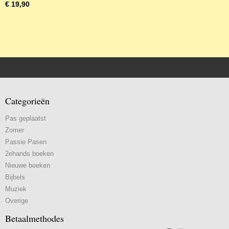
€ 19,90
Categorieën
Pas geplaatst
Zomer
Passie Pasen
2ehands boeken
Nieuwe boeken
Bijbels
Muziek
Overige
Betaalmethodes