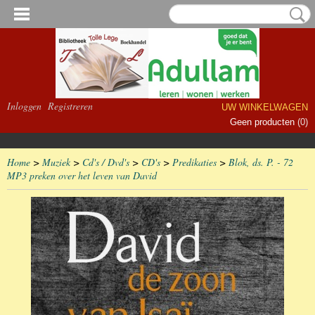
Inloggen
Registreren
UW WINKELWAGEN
Geen producten
(0)
Home
>
Muziek
>
Cd's / Dvd's
>
CD's
>
Predikaties
>
Blok, ds. P. - 72
MP3 preken over het leven van David