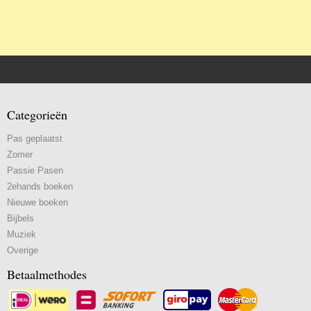
Categorieën
Pas geplaatst
Zomer
Passie Pasen
2ehands boeken
Nieuwe boeken
Bijbels
Muziek
Overige
Betaalmethodes