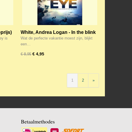
prijs)
White, Andrea Logan - In the blink
of an eye (Actie!)
ey is
Wat de perfecte vakantie moest zijn, blijkt
een…
€ 4,95
€ 8,95
1
2
»
Betaalmethodes