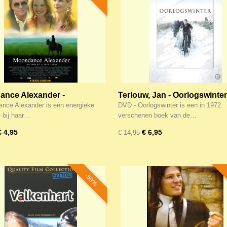
nce Alexander -
Terlouw, Jan - Oorlogswinter
PRIJS!
ce Alexander is een energieke
DVD - Oorlogswinter is een in 1972
e bij haar…
verschenen boek van de…
€ 4,95
€ 6,95
€ 14,95
-59%