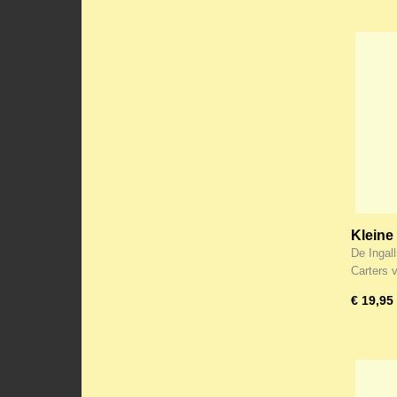
Kleine 
comple
De Ingal
Carters 
€ 19,95