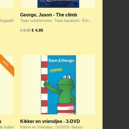
George, Jason - The climb
s begaafd
Twee soloklimmers. Twee karakters. Één…
€ 4,95
€ 8,99
-45%
s
Kikker en vriendjes - 3-DVD
de ladder
Kikker en Vriendjes: (3xDVD)- Natuur-