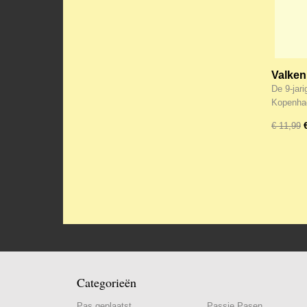
Valkenh
De 9-jari
Kopenha
€ 11,99
Categorieën
Pas geplaatst
Passie Pasen