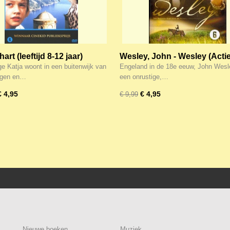
art (leeftijd 8-12 jaar)
Wesley, John - Wesley (Actie
ge Katja woont in een buitenwijk van
Engeland in de 18e eeuw, John Wesl
gen en…
een onrustige,…
€ 4,95
€ 4,95
€ 9,99
Nieuwe boeken
Muziek