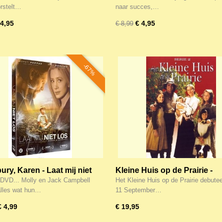
 Hunt!)
orstelt…
naar succes,…
 4,95
€ 4,95
€ 8,99
-67%
ry, Karen - Laat mij niet
Kleine Huis op de Prairie -
DVD) Blueray!
complete 2e seizoen - 6-DV
 DVD... Molly en Jack Campbell
Het Kleine Huis op de Prairie debute
lles wat hun…
11 September…
€ 4,99
€ 19,95