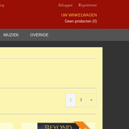
log
Inloggen
Registreren
UW WINKELWAGEN
Geen producten
(0)
MUZIEK
OVERIGE
1
2
»