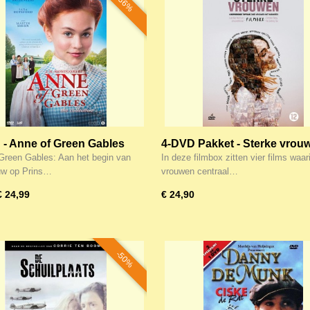
-36%
- Anne of Green Gables
4-DVD Pakket - Sterke vrou
ollection) - 3 DVD's
filmbox! Actieprijs! Slechts 
Green Gables: Aan het begin van
In deze filmbox zitten vier films waar
DVD
uw op Prins…
vrouwen centraal…
€ 24,99
€ 24,90
-50%