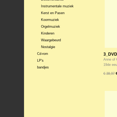
Instrumentale muziek
Kerst en Pasen
Koormuziek
Orgelmuziek
Kinderen
Waargebeurd
Nostalgie
Cd-rom
3_DVD 
(The C
Anne of 
LP's
19de ee
bandjes
€ 38,97