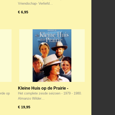
Vriendschap- Verliefd…
€ 6,95
Kleine Huis op de Prairie -
D
complete 6e seizoen - 6-DVD
erde op
Het complete zesde seizoen - 1979 - 1980.
Almanzo Wilder…
€ 19,95