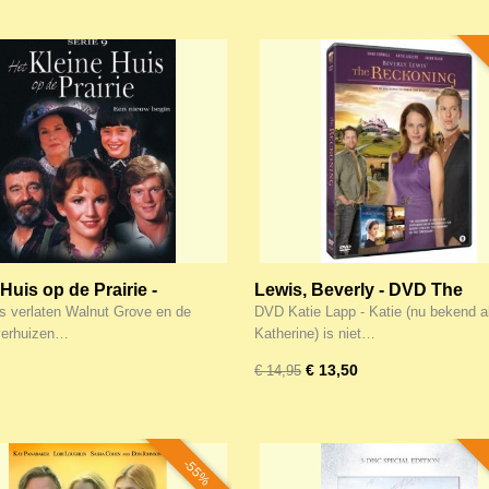
Huis op de Prairie -
Lewis, Beverly - DVD The
te 9e seizoen - 6-DVD
RecKoning (Katie Lapp-3 D
ls verlaten Walnut Grove en de
DVD Katie Lapp - Katie (nu bekend a
verhuizen…
Katherine) is niet…
€ 13,50
€ 14,95
-55%