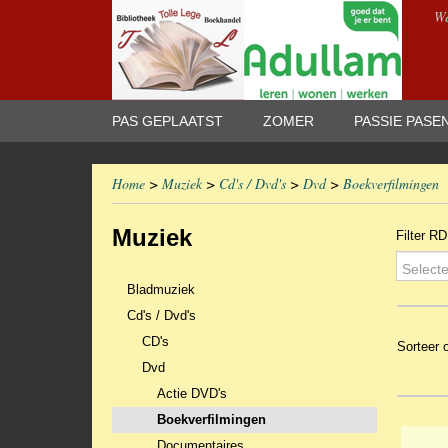
We
PAS GEPLAATST
ZOMER
PASSIE PASE
Home
>
Muziek
>
Cd's / Dvd's
>
Dvd
>
Boekverfilmingen
Muziek
Filter R
Selecte
Bladmuziek
Cd's / Dvd's
CD's
Sorteer
Dvd
Actie DVD's
Boekverfilmingen
Documentaires