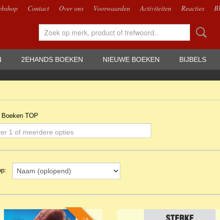
bshop
Contact
Over ons
Voorwaarden
Activiteiten
Reacties
B
N
2EHANDS BOEKEN
NIEUWE BOEKEN
BIJBELS
D Boeken TOP
er 1 of meerdere opties
 op: