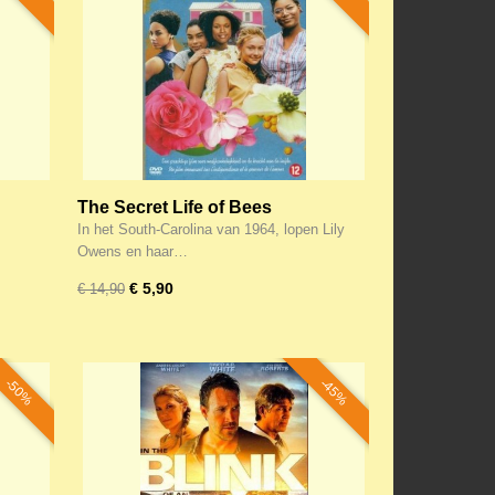
The Secret Life of Bees
In het South-Carolina van 1964, lopen Lily
Owens en haar…
€ 5,90
€ 14,90
-50%
-45%