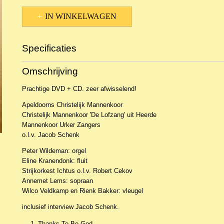
IN WINKELWAGEN
Specificaties
Productcode
NCDKo-22961
Omschrijving
EAN code
8713637936896
Prachtige DVD + CD. zeer afwisselend!
Apeldoorns Christelijk Mannenkoor
Christelijk Mannenkoor 'De Lofzang' uit Heerde
Mannenkoor Urker Zangers
o.l.v. Jacob Schenk
Peter Wildeman: orgel
Eline Kranendonk: fluit
Strijkorkest Ichtus o.l.v. Robert Cekov
Annemet Lems: sopraan
Wilco Veldkamp en Rienk Bakker: vleugel
inclusief interview Jacob Schenk.
Thanks To Be God