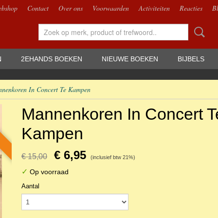
bshop
Contact
Over ons
Voorwaarden
Activiteiten
Reacties
B
N
2EHANDS BOEKEN
NIEUWE BOEKEN
BIJBELS
nenkoren In Concert Te Kampen
Mannenkoren In Concert T
Kampen
€ 6,95
€ 15,00
(inclusief btw 21%)
✓
Op voorraad
Aantal