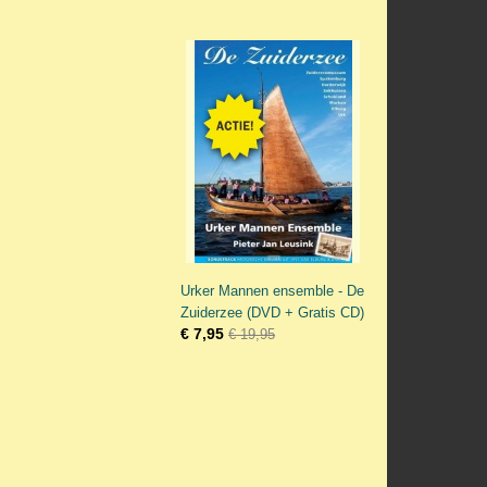
Urker Mannen ensemble - De
Zuiderzee (DVD + Gratis CD)
€ 7,95
€ 19,95