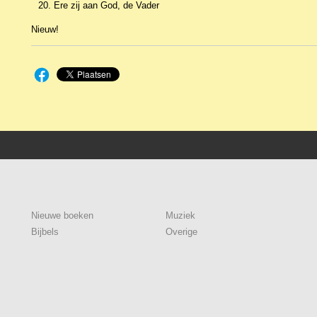
Ere zij aan God, de Vader
Nieuw!
Nieuwe boeken
Muziek
Bijbels
Overige