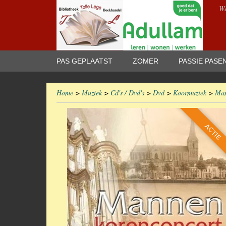
We
PAS GEPLAATST
ZOMER
PASSIE PASE
Home
>
Muziek
>
Cd's / Dvd's
>
Dvd
>
Koormuziek
>
Man
ACTIE