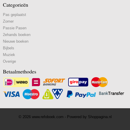
Categorieën
Pas geplaatst
Zomer
Passie Pasen
2ehands boeken
Nieuwe boeken
Bijbels
Muziek
Overige
Betaalmethodes
© 2026 www.refoboek.com - Powered by Shoppagina.nl