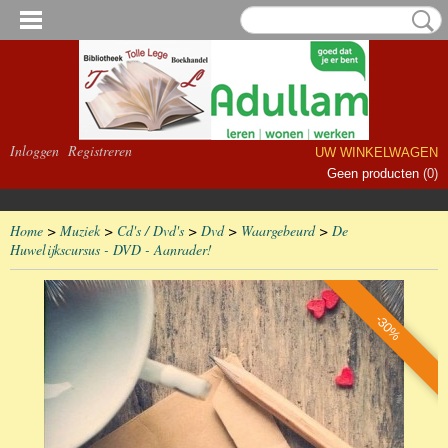
Inloggen
Registreren
UW WINKELWAGEN
Geen producten
(0)
Home
>
Muziek
>
Cd's / Dvd's
>
Dvd
>
Waargebeurd
>
De
Huwelijkscursus - DVD - Aanrader!
-30%