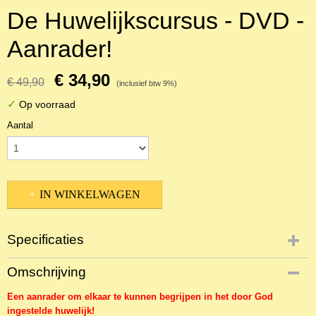
De Huwelijkscursus - DVD -
Aanrader!
€ 34,90
€ 49,90
(inclusief btw 9%)
✓
Op voorraad
Aantal
IN WINKELWAGEN
Specificaties
Productcode
Omschrijving
NBKHG-20730
Een aanrader om elkaar te kunnen begrijpen in het door God
ingestelde huwelijk!