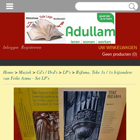
Inloggen
Registreren
UW WINKELWAGEN
Geen producten
(0)
Home
>
Muziek
>
Cd's / Dvd's
>
LP's
>
Bijlsma, Teke 3x / 1x bijzondere
van Feike Asma - Set LP's