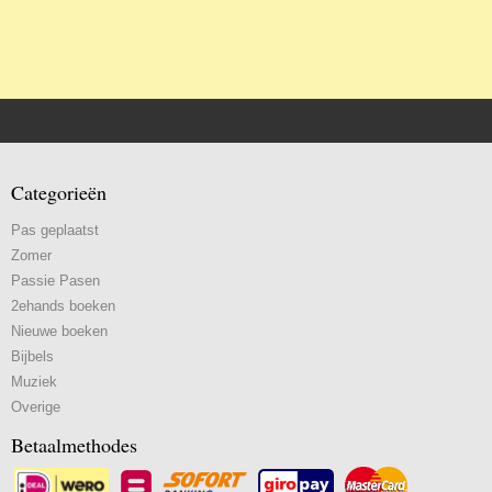
Categorieën
Pas geplaatst
Zomer
Passie Pasen
2ehands boeken
Nieuwe boeken
Bijbels
Muziek
Overige
Betaalmethodes