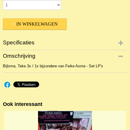
IN WINKELWAGEN
Specificaties
Productcode
Omschrijving
NBKJ-2731
Bijlsma, Teke 3x / 1x bijzondere van Feike Asma - Set LP's
EAN code
9789033609275
Ook interessant