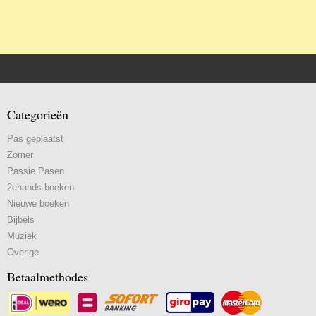
Categorieën
Pas geplaatst
Zomer
Passie Pasen
2ehands boeken
Nieuwe boeken
Bijbels
Muziek
Overige
Betaalmethodes