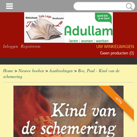
Inloggen
Registreren
UW WINKELWAGEN
Geen producten
(0)
Home
>
Nieuwe boeken
>
Aanbiedingen
>
Bos, Paul - Kind van de
schemering
-47%