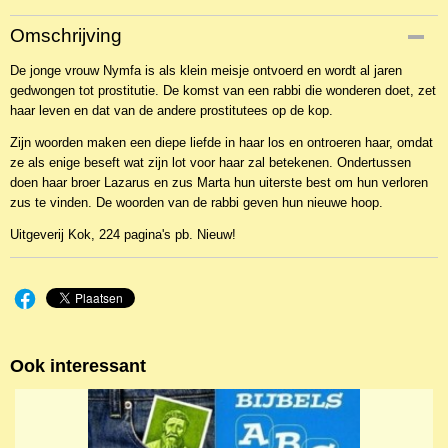
Productcode
Omschrijving
NBKAb-2354
De jonge vrouw Nymfa is als klein meisje ontvoerd en wordt al jaren
EAN code
gedwongen tot prostitutie. De komst van een rabbi die wonderen doet, zet
9789043520423
haar leven en dat van de andere prostitutees op de kop.
Zijn woorden maken een diepe liefde in haar los en ontroeren haar, omdat
ze als enige beseft wat zijn lot voor haar zal betekenen. Ondertussen
doen haar broer Lazarus en zus Marta hun uiterste best om hun verloren
zus te vinden. De woorden van de rabbi geven hun nieuwe hoop.
Uitgeverij Kok, 224 pagina's pb. Nieuw!
Ook interessant