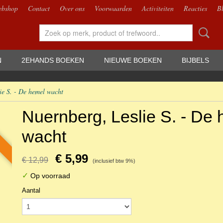
bshop
Contact
Over ons
Voorwaarden
Activiteiten
Reacties
B
N
2EHANDS BOEKEN
NIEUWE BOEKEN
BIJBELS
ie S. - De hemel wacht
Nuernberg, Leslie S. - De
wacht
€ 5,99
€ 12,99
(inclusief btw 9%)
✓
Op voorraad
Aantal