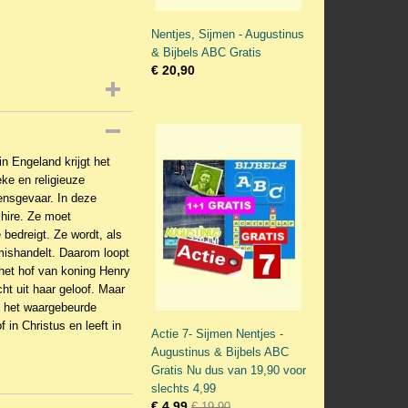
Nentjes, Sijmen - Augustinus
& Bijbels ABC Gratis
€ 20,90
n Engeland krijgt het
ke en religieuze
ensgevaar. In deze
shire. Ze moet
bedreigt. Ze wordt, als
mishandelt. Daarom loopt
het hof van koning Henry
cht uit haar geloof. Maar
is het waargebeurde
 in Christus en leeft in
Actie 7- Sijmen Nentjes -
Augustinus & Bijbels ABC
Gratis Nu dus van 19,90 voor
slechts 4,99
€ 4,99
€ 19,90