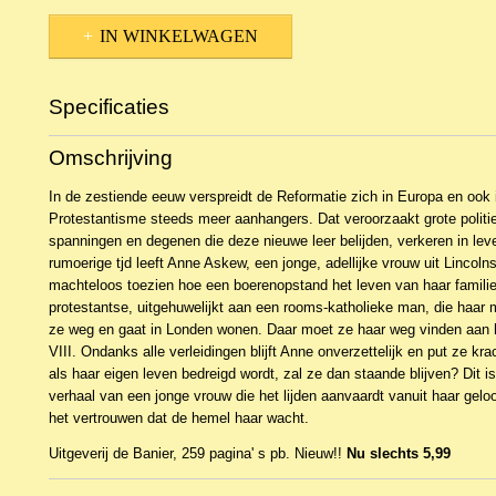
IN WINKELWAGEN
Specificaties
Productcode
NBKR-2426
Omschrijving
EAN code
9789033628191
In de zestiende eeuw verspreidt de Reformatie zich in Europa en ook i
Protestantisme steeds meer aanhangers. Dat veroorzaakt grote politie
spanningen en degenen die deze nieuwe leer belijden, verkeren in lev
rumoerige tjd leeft Anne Askew, een jonge, adellijke vrouw uit Lincoln
machteloos toezien hoe een boerenopstand het leven van haar familie 
protestantse, uitgehuwelijkt aan een rooms-katholieke man, die haar 
ze weg en gaat in Londen wonen. Daar moet ze haar weg vinden aan 
VIII. Ondanks alle verleidingen blijft Anne onverzettelijk en put ze kra
als haar eigen leven bedreigd wordt, zal ze dan staande blijven? Dit 
verhaal van een jonge vrouw die het lijden aanvaardt vanuit haar geloof
het vertrouwen dat de hemel haar wacht.
Uitgeverij de Banier, 259 pagina' s pb. Nieuw!!
Nu slechts 5,99