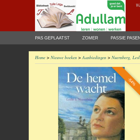
We
PAS GEPLAATST
ZOMER
PASSIE PASE
Home
>
Nieuwe boeken
>
Aanbiedingen
>
Nuernberg, Lesl
-54%