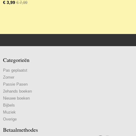
€ 3,99
€ 7,99
Categorieën
Pas geplaatst
Zomer
Passie Pasen
2ehands boeken
Nieuwe boeken
Bijbels
Muziek
Overige
Betaalmethodes