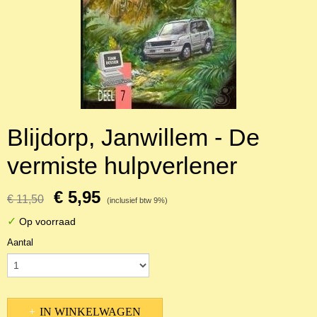
Blijdorp, Janwillem - De
vermiste hulpverlener
€ 5,95
€ 11,50
(inclusief btw 9%)
✓
Op voorraad
Aantal
IN WINKELWAGEN