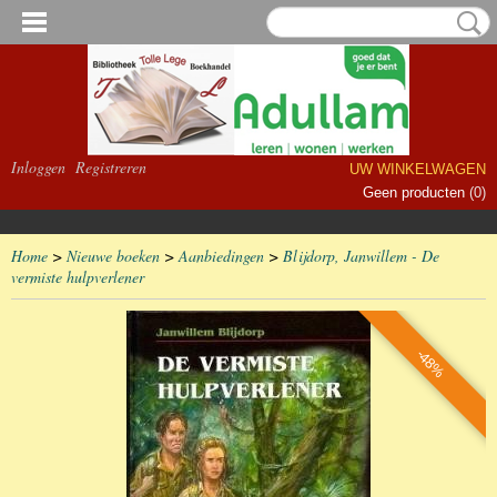
Inloggen
Registreren
UW WINKELWAGEN
Geen producten
(0)
Home
>
Nieuwe boeken
>
Aanbiedingen
>
Blijdorp, Janwillem - De
vermiste hulpverlener
-48%