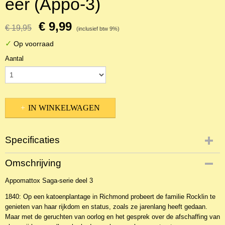
eer (Appo-3)
€ 9,99
€ 19,95
(inclusief btw 9%)
✓
Op voorraad
Aantal
IN WINKELWAGEN
Specificaties
Productcode
Omschrijving
NBKR-2900
Appomattox Saga-serie deel 3
EAN code
9789033632952
1840: Op een katoenplantage in Richmond probeert de familie Rocklin te
genieten van haar rijkdom en status, zoals ze jarenlang heeft gedaan.
Maar met de geruchten van oorlog en het gesprek over de afschaffing van