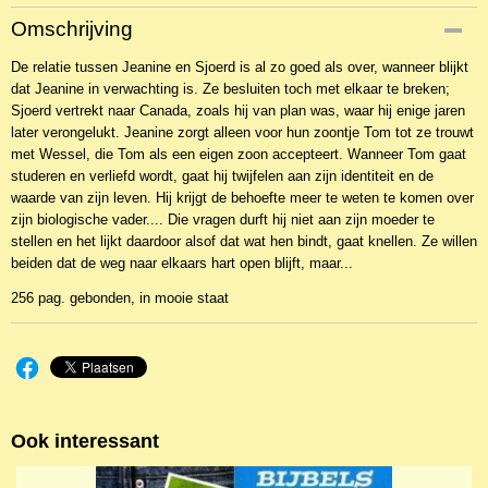
Productcode
Omschrijving
NBKAb-4698
De relatie tussen Jeanine en Sjoerd is al zo goed als over, wanneer blijkt
EAN code
dat Jeanine in verwachting is. Ze besluiten toch met elkaar te breken;
9789055514175
Sjoerd vertrekt naar Canada, zoals hij van plan was, waar hij enige jaren
later verongelukt. Jeanine zorgt alleen voor hun zoontje Tom tot ze trouwt
met Wessel, die Tom als een eigen zoon accepteert. Wanneer Tom gaat
studeren en verliefd wordt, gaat hij twijfelen aan zijn identiteit en de
waarde van zijn leven. Hij krijgt de behoefte meer te weten te komen over
zijn biologische vader.... Die vragen durft hij niet aan zijn moeder te
stellen en het lijkt daardoor alsof dat wat hen bindt, gaat knellen. Ze willen
beiden dat de weg naar elkaars hart open blijft, maar...
256 pag. gebonden, in mooie staat
Ook interessant