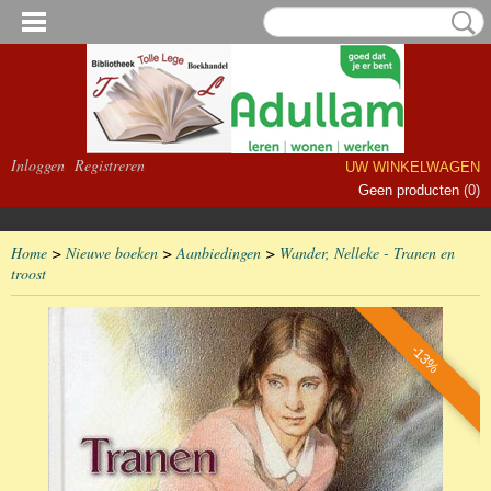
Inloggen
Registreren
UW WINKELWAGEN
Geen producten
(0)
Home
>
Nieuwe boeken
>
Aanbiedingen
>
Wander, Nelleke - Tranen en
troost
-13%