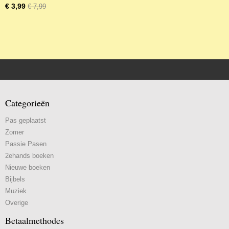
€ 3,99
€ 7,99
Categorieën
Pas geplaatst
Zomer
Passie Pasen
2ehands boeken
Nieuwe boeken
Bijbels
Muziek
Overige
Betaalmethodes