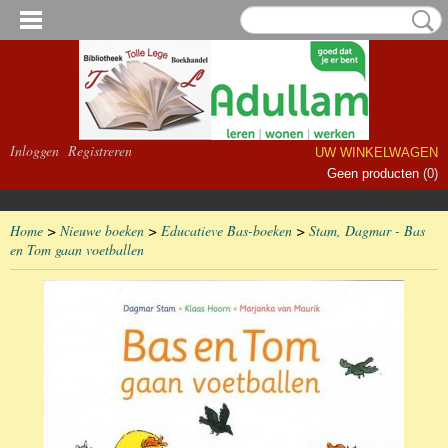
Inloggen
Registreren
UW WINKELWAGEN
Geen producten
(0)
Home
>
Nieuwe boeken
>
Educatieve Bas-boeken
>
Stam, Dagmar - Bas
en Tom gaan voetballen