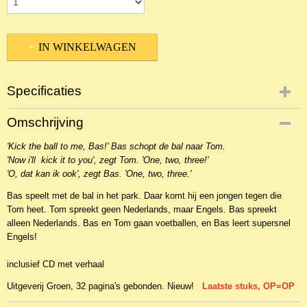
IN WINKELWAGEN
Specificaties
Productcode
Omschrijving
NBKEBBk-1547
'Kick the ball to me, Bas!' Bas schopt de bal naar Tom.
EAN code
'Now i'll kick it to you', zegt Tom. 'One, two, three!'
9789461201782
'O, dat kan ik ook', zegt Bas. 'One, two, three.'
Bas speelt met de bal in het park. Daar komt hij een jongen tegen die
Tom heet. Tom spreekt geen Nederlands, maar Engels. Bas spreekt
alleen Nederlands. Bas en Tom gaan voetballen, en Bas leert supersnel
Engels!
inclusief CD met verhaal
Uitgeverij Groen, 32 pagina's gebonden. Nieuw!
Laatste stuks, OP=OP