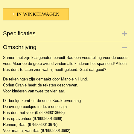
IN WINKELWAGEN
Specificaties
Productcode
Omschrijving
NBKEBBk-16090
Samen met zijn klasgenoten bereidt Bas een voorstelling voor de ouders
EAN code
voor. Maar op de grote avond vinden alle kinderen het spannend! Alleen
9789089013651
Bas durft te laten zien wat hij heeft geleerd. Gaat dat goed?
De tekeningen zijn gemaakt door Marjolein Hund.
Corien Oranje heeft de teksten geschreven.
Voor kinderen van twee tot vier jaar.
Dit boekje komt uit de serie 'Karaktervorming'.
De overige boekjes in deze serie zijn:
Bas doet het voor (9789089013668)
Bas op avontuur (9789089013699)
Rennen, Bas! (9789089013675)
Voor mama, van Bas (9789089013682)