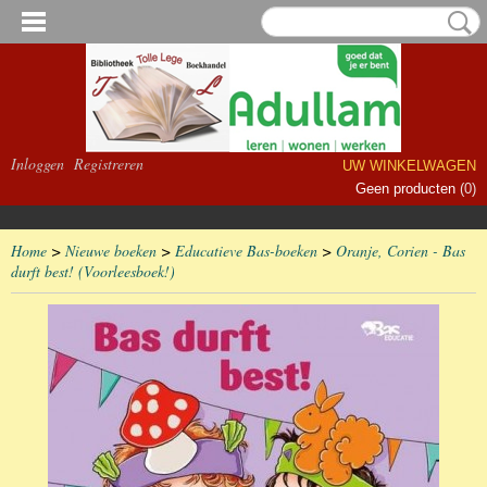
Inloggen
Registreren
UW WINKELWAGEN
Geen producten
(0)
Home
>
Nieuwe boeken
>
Educatieve Bas-boeken
>
Oranje, Corien - Bas
durft best! (Voorleesboek!)