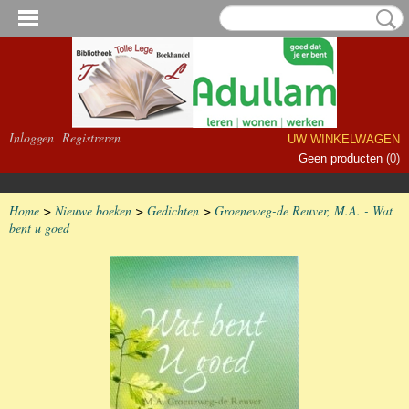
Inloggen
Registreren
UW WINKELWAGEN
Geen producten
(0)
Home
>
Nieuwe boeken
>
Gedichten
>
Groeneweg-de Reuver, M.A. - Wat
bent u goed