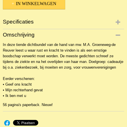
IN WINKELWAGEN
Specificaties
Productcode
Omschrijving
NBKG-2850
In deze tiende dichtbundel van de hand van mw. M.A. Groeneweg-de
EAN code
Reuver leest u waar rust en kracht te vinden is als een ernstige
9789033631931
boodschap verwerkt moet worden. De meeste gedichten schreef ze
tijdens de ziekte en na het overlijden van haar man. Doelgroep: cadeautje
bij o.a. ziekenbezoek, bij moeiten en zorg, voor vrouwenverenigingen
Eerder verschenen:
• Geef ons kracht
• Mijn rechterhand gevat
• Ik ben met u
56 pagina's paperback. Nieuw!