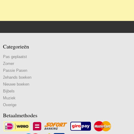
Categorieën
Pas geplaatst
Zomer
Passie Pasen
2ehands boeken
Nieuwe boeken
Bijbels
Muziek
Overige
Betaalmethodes