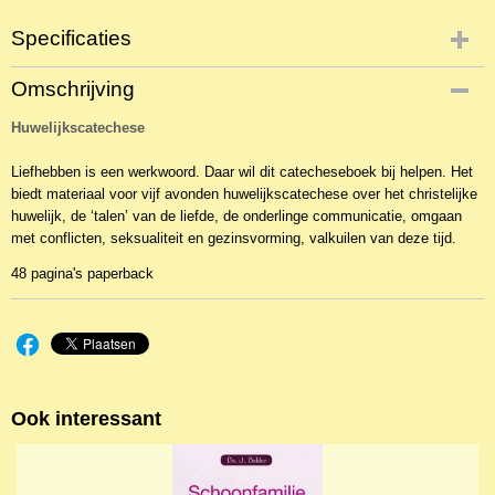
Specificaties
Productcode
Omschrijving
NBKHG-244
Huwelijkscatechese
EAN code
9789023923886
Liefhebben is een werkwoord. Daar wil dit catecheseboek bij helpen. Het
biedt materiaal voor vijf avonden huwelijkscatechese over het christelijke
huwelijk, de ‘talen’ van de liefde, de onderlinge communicatie, omgaan
met conflicten, seksualiteit en gezinsvorming, valkuilen van deze tijd.
48 pagina's paperback
Ook interessant