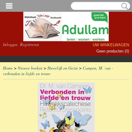
Inloggen
Registreren
UW WINKELWAGEN
Geen producten
(0)
Home
>
Nieuwe boeken
>
Huwelijk en Gezin
>
Campen, M. van -
verbonden in liefde en trouw