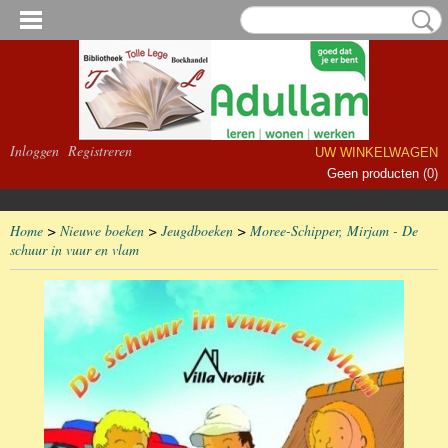
Inloggen
Registreren
UW WINKELWAGEN
Geen producten
(0)
Home
>
Nieuwe boeken
>
Jeugdboeken
>
Moree-Schipper, Mirjam - De
schuur in vuur en vlam