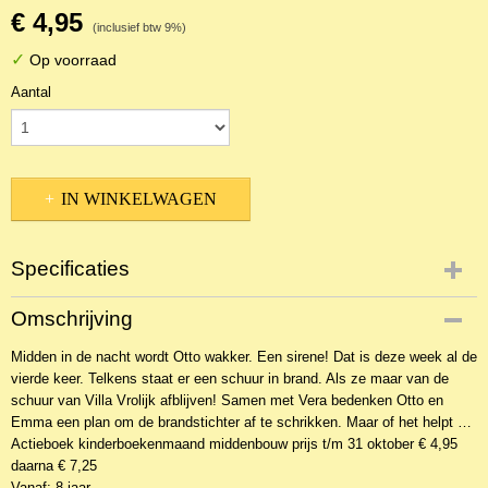
€ 4,95
(inclusief btw 9%)
✓
Op voorraad
Aantal
IN WINKELWAGEN
Specificaties
Productcode
Omschrijving
NBKJ-21215
Midden in de nacht wordt Otto wakker. Een sirene! Dat is deze week al de
EAN code
vierde keer. Telkens staat er een schuur in brand. Als ze maar van de
9789059523135
schuur van Villa Vrolijk afblijven! Samen met Vera bedenken Otto en
Emma een plan om de brandstichter af te schrikken. Maar of het helpt …
Actieboek kinderboekenmaand middenbouw prijs t/m 31 oktober € 4,95
daarna € 7,25
Vanaf: 8 jaar