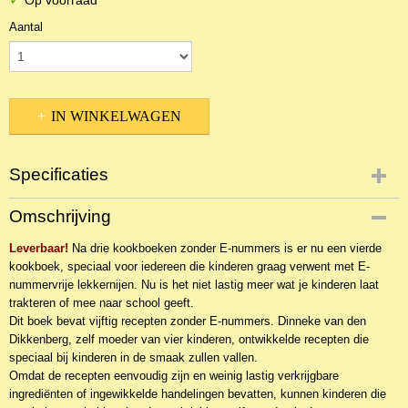
Op voorraad
Aantal
IN WINKELWAGEN
Specificaties
Productcode
Omschrijving
NBKKo-10219
Leverbaar!
EAN code
Na drie kookboeken zonder E-nummers is er nu een vierde
kookboek, speciaal voor iedereen die kinderen graag verwent met E-
9789462781894
nummervrije lekkernijen. Nu is het niet lastig meer wat je kinderen laat
trakteren of mee naar school geeft.
Dit boek bevat vijftig recepten zonder E-nummers. Dinneke van den
Dikkenberg, zelf moeder van vier kinderen, ontwikkelde recepten die
speciaal bij kinderen in de smaak zullen vallen.
Omdat de recepten eenvoudig zijn en weinig lastig verkrijgbare
ingrediënten of ingewikkelde handelingen bevatten, kunnen kinderen die