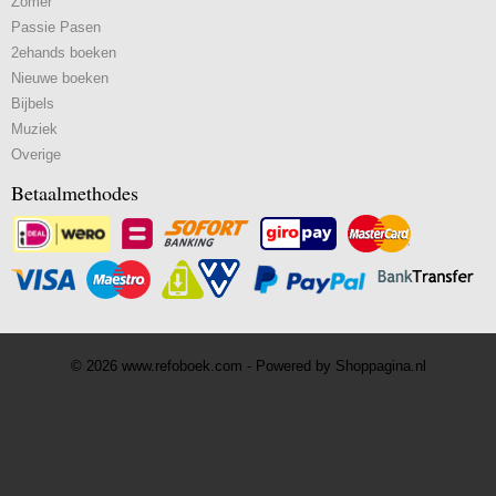
Zomer
Passie Pasen
2ehands boeken
Nieuwe boeken
Bijbels
Muziek
Overige
Betaalmethodes
© 2026 www.refoboek.com - Powered by Shoppagina.nl