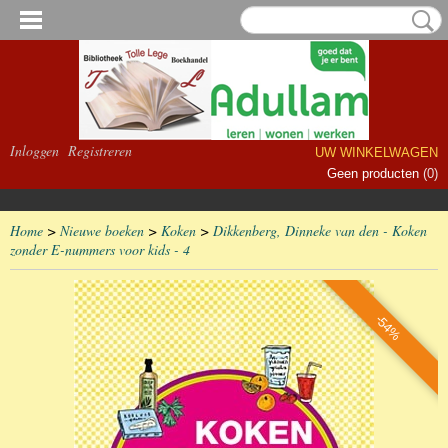
Inloggen
Registreren
UW WINKELWAGEN
Geen producten
(0)
Home
>
Nieuwe boeken
>
Koken
>
Dikkenberg, Dinneke van den - Koken
zonder E-nummers voor kids - 4
-54%