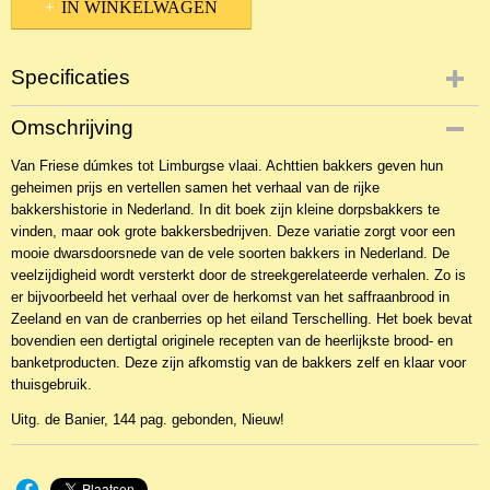
IN WINKELWAGEN
Specificaties
Productcode
Omschrijving
NBKKo-16562
Van Friese dúmkes tot Limburgse vlaai. Achttien bakkers geven hun
EAN code
geheimen prijs en vertellen samen het verhaal van de rijke
9789402902617
bakkershistorie in Nederland. In dit boek zijn kleine dorpsbakkers te
vinden, maar ook grote bakkersbedrijven. Deze variatie zorgt voor een
mooie dwarsdoorsnede van de vele soorten bakkers in Nederland. De
veelzijdigheid wordt versterkt door de streekgerelateerde verhalen. Zo is
er bijvoorbeeld het verhaal over de herkomst van het saffraanbrood in
Zeeland en van de cranberries op het eiland Terschelling. Het boek bevat
bovendien een dertigtal originele recepten van de heerlijkste brood- en
banketproducten. Deze zijn afkomstig van de bakkers zelf en klaar voor
thuisgebruik.
Uitg. de Banier, 144 pag. gebonden, Nieuw!