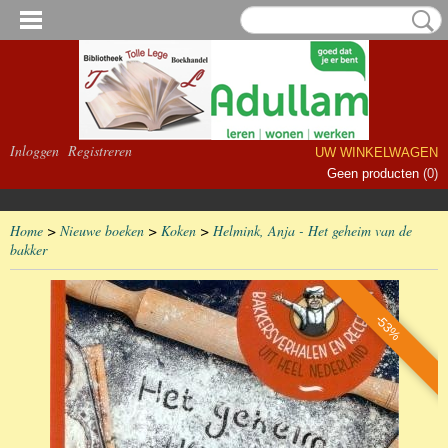
Inloggen
Registreren
UW WINKELWAGEN
Geen producten
(0)
Home
>
Nieuwe boeken
>
Koken
>
Helmink, Anja - Het geheim van de
bakker
-53%