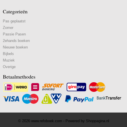
Categorieën
Pas geplaatst
Zomer
Passie Pasen
2ehands boeken
Nieuwe boeken
Bijbels
Muziek
Overige
Betaalmethodes
© 2026 www.refoboek.com - Powered by Shoppagina.nl