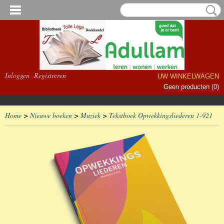
Inloggen
Registreren
UW WINKELWAGEN
Geen producten
(0)
Home
>
Nieuwe boeken
>
Muziek
>
Tekstboek Opwekkingsliederen 1-921