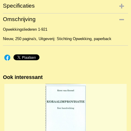
Specificaties
Productcode
Omschrijving
NBKMu-37931
Opwekkingsliederen 1-921
EAN code
9789059697744
Nieuw, 250 pagina's, Uitgeverij: Stichting Opwekking, paperback
Productcode leverancier
Stichting Opwekking
Ook interessant