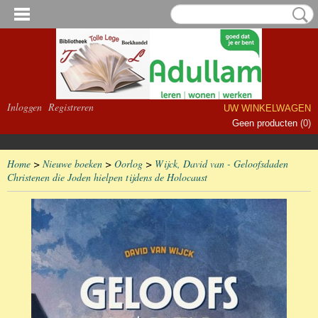
Inloggen
Registreren
UW WINKELWAGEN
Geen producten
(0)
Home
>
Nieuwe boeken
>
Oorlog
>
Wijck, David van - Geloofsdaden
Christenen die Joden hielpen tijdens de Holocaust