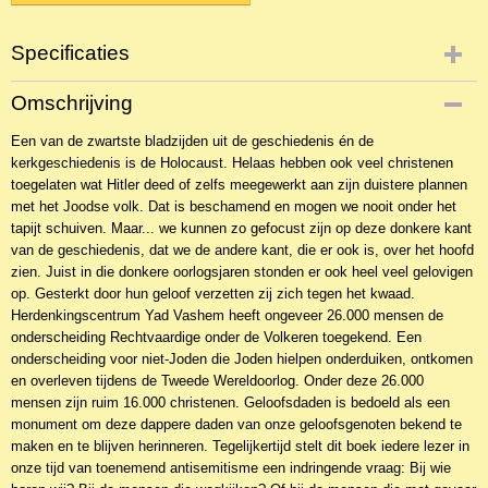
Specificaties
Productcode
Omschrijving
NBKOo-10776
Een van de zwartste bladzijden uit de geschiedenis én de
EAN code
kerkgeschiedenis is de Holocaust. Helaas hebben ook veel christenen
9789059993228
toegelaten wat Hitler deed of zelfs meegewerkt aan zijn duistere plannen
met het Joodse volk. Dat is beschamend en mogen we nooit onder het
tapijt schuiven. Maar... we kunnen zo gefocust zijn op deze donkere kant
van de geschiedenis, dat we de andere kant, die er ook is, over het hoofd
zien. Juist in die donkere oorlogsjaren stonden er ook heel veel gelovigen
op. Gesterkt door hun geloof verzetten zij zich tegen het kwaad.
Herdenkingscentrum Yad Vashem heeft ongeveer 26.000 mensen de
onderscheiding Rechtvaardige onder de Volkeren toegekend. Een
onderscheiding voor niet-Joden die Joden hielpen onderduiken, ontkomen
en overleven tijdens de Tweede Wereldoorlog. Onder deze 26.000
mensen zijn ruim 16.000 christenen. Geloofsdaden is bedoeld als een
monument om deze dappere daden van onze geloofsgenoten bekend te
maken en te blijven herinneren. Tegelijkertijd stelt dit boek iedere lezer in
onze tijd van toenemend antisemitisme een indringende vraag: Bij wie