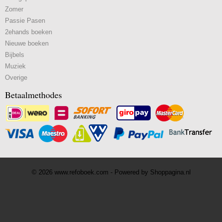
Zomer
Passie Pasen
2ehands boeken
Nieuwe boeken
Bijbels
Muziek
Overige
Betaalmethodes
© 2026 www.refoboek.com - Powered by Shoppagina.nl