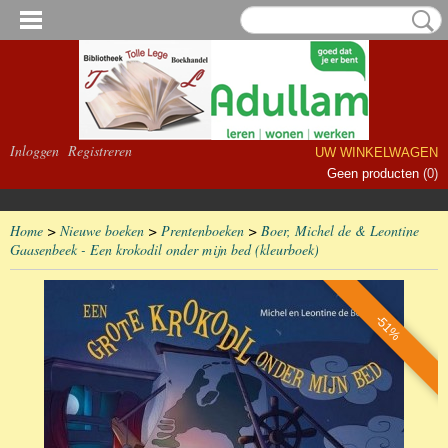
Inloggen
Registreren
UW WINKELWAGEN
Geen producten
(0)
Home
>
Nieuwe boeken
>
Prentenboeken
>
Boer, Michel de & Leontine
Gaasenbeek - Een krokodil onder mijn bed (kleurboek)
-51%