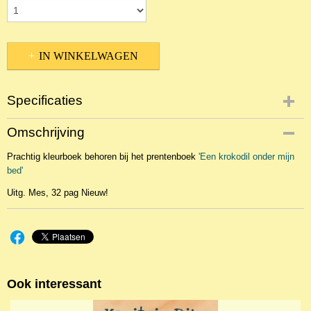
IN WINKELWAGEN
Specificaties
Productcode
Omschrijving
NBKPr-18186
Prachtig kleurboek behoren bij het prentenboek
EAN code
'Een krokodil onder mijn
bed'
9789059522923
Uitg. Mes, 32 pag Nieuw!
Ook interessant