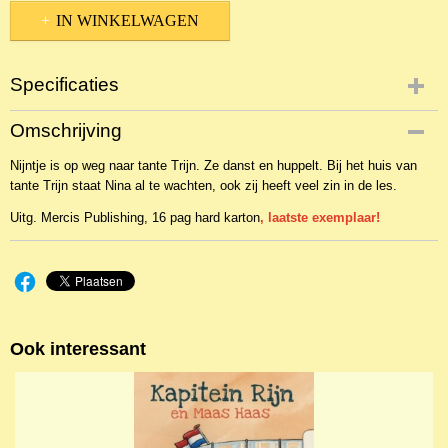
IN WINKELWAGEN
Specificaties
Productcode
Omschrijving
NBKP-9038
Nijntje is op weg naar tante Trijn. Ze danst en huppelt. Bij het huis van
EAN code
tante Trijn staat Nina al te wachten, ook zij heeft veel zin in de les.
9789056479046
Productcode leverancier
Uitg. Mercis Publishing, 16 pag hard karton
, laatste exemplaar!
Mercis Publishing
Ook interessant