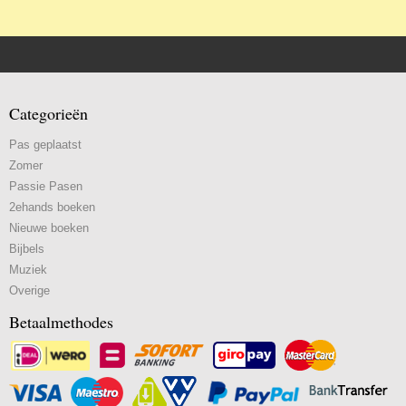
Categorieën
Pas geplaatst
Zomer
Passie Pasen
2ehands boeken
Nieuwe boeken
Bijbels
Muziek
Overige
Betaalmethodes