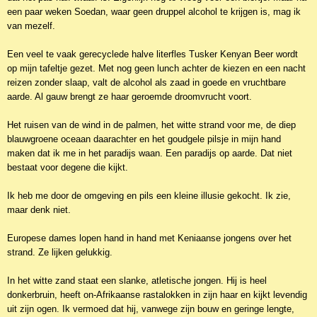
een paar weken Soedan, waar geen druppel alcohol te krijgen is, mag ik
van mezelf.
Een veel te vaak gerecyclede halve literfles Tusker Kenyan Beer wordt
op mijn tafeltje gezet. Met nog geen lunch achter de kiezen en een nacht
reizen zonder slaap, valt de alcohol als zaad in goede en vruchtbare
aarde. Al gauw brengt ze haar geroemde droomvrucht voort.
Het ruisen van de wind in de palmen, het witte strand voor me, de diep
blauwgroene oceaan daarachter en het goudgele pilsje in mijn hand
maken dat ik me in het paradijs waan. Een paradijs op aarde. Dat niet
bestaat voor degene die kijkt.
Ik heb me door de omgeving en pils een kleine illusie gekocht. Ik zie,
maar denk niet.
Europese dames lopen hand in hand met Keniaanse jongens over het
strand. Ze lijken gelukkig.
In het witte zand staat een slanke, atletische jongen. Hij is heel
donkerbruin, heeft on-Afrikaanse rastalokken in zijn haar en kijkt levendig
uit zijn ogen. Ik vermoed dat hij, vanwege zijn bouw en geringe lengte,