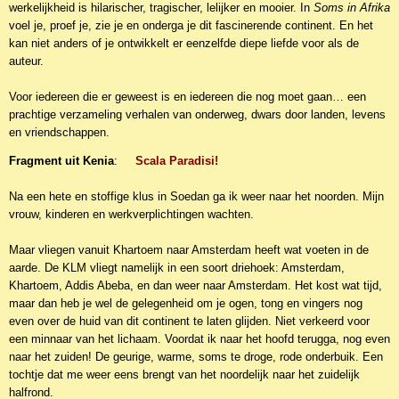
werkelijkheid is hilarischer, tragischer, lelijker en mooier. In
Soms in Afrika
voel je, proef je, zie je en onderga je dit fascinerende continent. En het
kan niet anders of je ontwikkelt er eenzelfde diepe liefde voor als de
auteur.
Voor iedereen die er geweest is en iedereen die nog moet gaan… een
prachtige verzameling verhalen van onderweg, dwars door landen, levens
en vriendschappen.
Fragment uit Kenia
:
Scala Paradisi!
Na een hete en stoffige klus in Soedan ga ik weer naar het noorden. Mijn
vrouw, kinderen en werkverplichtingen wachten.
Maar vliegen vanuit Khartoem naar Amsterdam heeft wat voeten in de
aarde. De KLM vliegt namelijk in een soort driehoek: Amsterdam,
Khartoem, Addis Abeba, en dan weer naar Amsterdam. Het kost wat tijd,
maar dan heb je wel de gelegenheid om je ogen, tong en vingers nog
even over de huid van dit continent te laten glijden. Niet verkeerd voor
een minnaar van het lichaam. Voordat ik naar het hoofd terugga, nog even
naar het zuiden! De geurige, warme, soms te droge, rode onderbuik. Een
tochtje dat me weer eens brengt van het noordelijk naar het zuidelijk
halfrond.