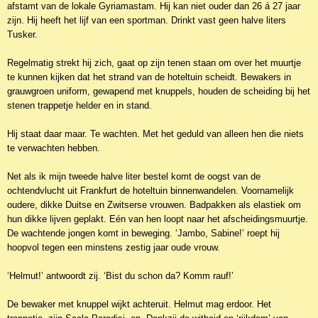
afstamt van de lokale Gyriamastam. Hij kan niet ouder dan 26 á 27 jaar
zijn. Hij heeft het lijf van een sportman. Drinkt vast geen halve liters
Tusker.
Regelmatig strekt hij zich, gaat op zijn tenen staan om over het muurtje
te kunnen kijken dat het strand van de hoteltuin scheidt. Bewakers in
grauwgroen uniform, gewapend met knuppels, houden de scheiding bij het
stenen trappetje helder en in stand.
Hij staat daar maar. Te wachten. Met het geduld van alleen hen die niets
te verwachten hebben.
Net als ik mijn tweede halve liter bestel komt de oogst van de
ochtendvlucht uit Frankfurt de hoteltuin binnenwandelen. Voornamelijk
oudere, dikke Duitse en Zwitserse vrouwen. Badpakken als elastiek om
hun dikke lijven geplakt. Eén van hen loopt naar het afscheidingsmuurtje.
De wachtende jongen komt in beweging. ‘Jambo, Sabine!’ roept hij
hoopvol tegen een minstens zestig jaar oude vrouw.
‘Helmut!’ antwoordt zij. ‘Bist du schon da? Komm rauf!’
De bewaker met knuppel wijkt achteruit. Helmut mag erdoor. Het