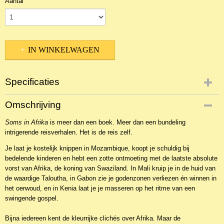
Aantal
IN WINKELWAGEN
Specificaties
Productcode
Omschrijving
NBKRe-3070
Soms in Afrika
EAN code
is meer dan een boek. Meer dan een bundeling
intrigerende reisverhalen. Het is de reis zelf.
9789059999015
Je laat je kostelijk knippen in Mozambique, koopt je schuldig bij
bedelende kinderen en hebt een zotte ontmoeting met de laatste absolute
vorst van Afrika, de koning van Swaziland. In Mali kruip je in de huid van
de waardige Taloutha, in Gabon zie je godenzonen verliezen én winnen in
het oerwoud, en in Kenia laat je je masseren op het ritme van een
swingende gospel.
Bijna iedereen kent de kleurrijke clichés over Afrika. Maar de