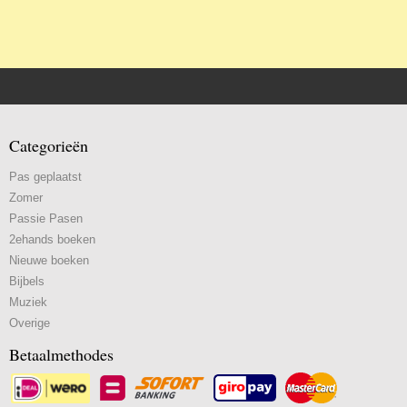
Categorieën
Pas geplaatst
Zomer
Passie Pasen
2ehands boeken
Nieuwe boeken
Bijbels
Muziek
Overige
Betaalmethodes