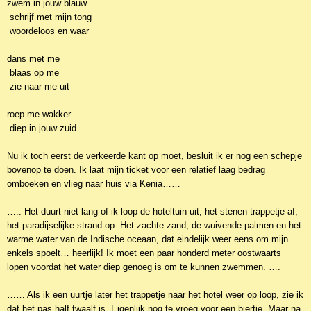
zwem in jouw blauw
schrijf met mijn tong
woordeloos en waar
dans met me
blaas op me
zie naar me uit
roep me wakker
diep in jouw zuid
Nu ik toch eerst de verkeerde kant op moet, besluit ik er nog een schepje
bovenop te doen. Ik laat mijn ticket voor een relatief laag bedrag
omboeken en vlieg naar huis via Kenia……
….. Het duurt niet lang of ik loop de hoteltuin uit, het stenen trappetje af,
het paradijselijke strand op. Het zachte zand, de wuivende palmen en het
warme water van de Indische oceaan, dat eindelijk weer eens om mijn
enkels spoelt… heerlijk! Ik moet een paar honderd meter oostwaarts
lopen voordat het water diep genoeg is om te kunnen zwemmen. ….
…… Als ik een uurtje later het trappetje naar het hotel weer op loop, zie ik
dat het pas half twaalf is. Eigenlijk nog te vroeg voor een biertje. Maar na