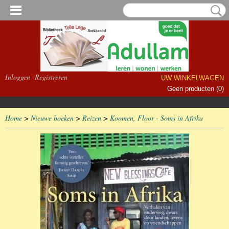
Inloggen
Registreren
UW WINKELWAGEN
Geen producten
(0)
Home
>
Nieuwe boeken
>
Reizen
>
Koomen, Floor - Soms in Afrika