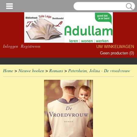
Inloggen
Registreren
UW WINKELWAGEN
Geen producten
(0)
Home
>
Nieuwe boeken
>
Romans
>
Petersheim, Jolina - De vroedvrouw