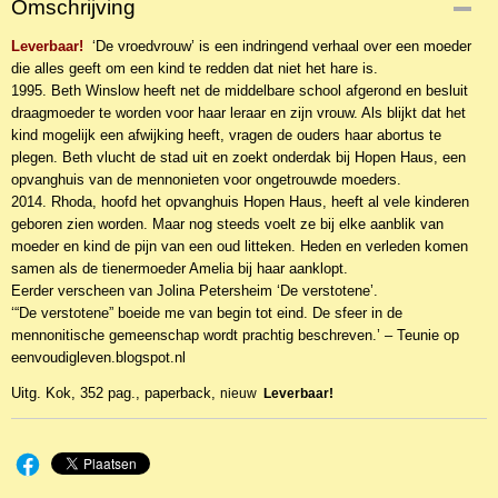
Omschrijving
NBKR-10439
Leverbaar!
EAN code
‘De vroedvrouw’ is een indringend verhaal over een moeder
die alles geeft om een kind te redden dat niet het hare is.
9789029723831
1995. Beth Winslow heeft net de middelbare school afgerond en besluit
draagmoeder te worden voor haar leraar en zijn vrouw. Als blijkt dat het
kind mogelijk een afwijking heeft, vragen de ouders haar abortus te
plegen. Beth vlucht de stad uit en zoekt onderdak bij Hopen Haus, een
opvanghuis van de mennonieten voor ongetrouwde moeders.
2014. Rhoda, hoofd het opvanghuis Hopen Haus, heeft al vele kinderen
geboren zien worden. Maar nog steeds voelt ze bij elke aanblik van
moeder en kind de pijn van een oud litteken. Heden en verleden komen
samen als de tienermoeder Amelia bij haar aanklopt.
Eerder verscheen van Jolina Petersheim ‘De verstotene’.
‘“De verstotene” boeide me van begin tot eind. De sfeer in de
mennonitische gemeenschap wordt prachtig beschreven.’ – Teunie op
eenvoudigleven.blogspot.nl
Uitg. Kok, 352 pag., paperback,
nieuw
Leverbaar!