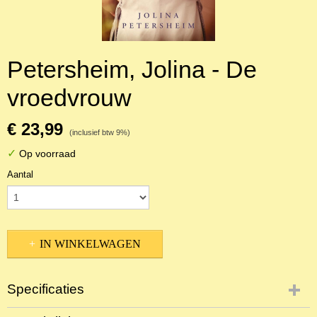
Petersheim, Jolina - De
vroedvrouw
€ 23,99
(inclusief btw 9%)
✓
Op voorraad
Aantal
IN WINKELWAGEN
Specificaties
Productcode