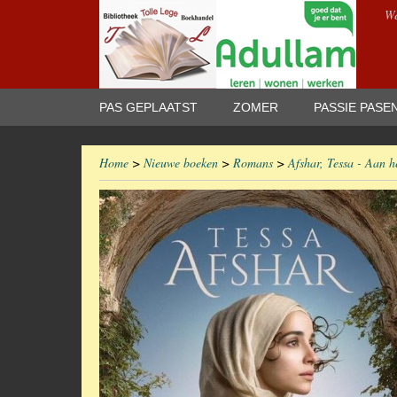
We
PAS GEPLAATST
ZOMER
PASSIE PASE
Home
>
Nieuwe boeken
>
Romans
>
Afshar, Tessa - Aan h