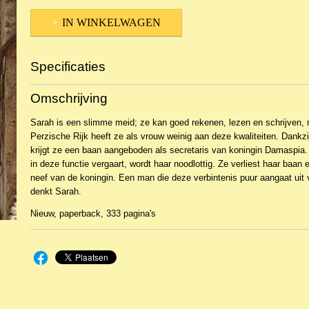
IN WINKELWAGEN
Specificaties
Productcode
NBKR-1221
Omschrijving
EAN code
9789029740906
Sarah is een slimme meid; ze kan goed rekenen, lezen en schrijven, m
Perzische Rijk heeft ze als vrouw weinig aan deze kwaliteiten. Dankz
krijgt ze een baan aangeboden als secretaris van koningin Damaspia
in deze functie vergaart, wordt haar noodlottig. Ze verliest haar baa
neef van de koningin. Een man die deze verbintenis puur aangaat uit ve
denkt Sarah.
Nieuw, paperback, 333 pagina's