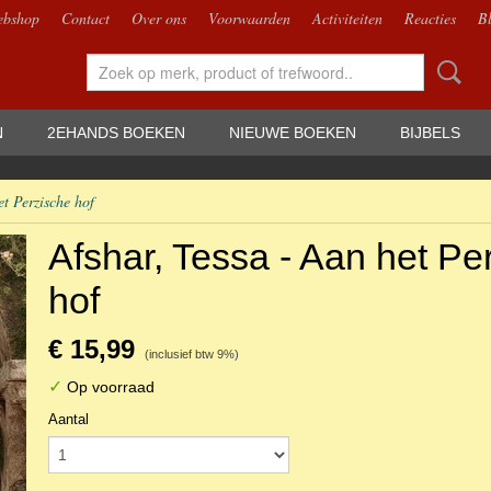
bshop
Contact
Over ons
Voorwaarden
Activiteiten
Reacties
B
N
2EHANDS BOEKEN
NIEUWE BOEKEN
BIJBELS
et Perzische hof
Afshar, Tessa - Aan het Pe
hof
€ 15,99
(inclusief btw 9%)
✓
Op voorraad
Aantal