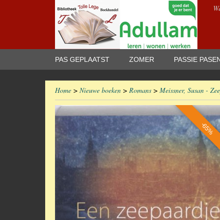
We
PAS GEPLAATST
ZOMER
PASSIE PASE
Home
>
Nieuwe boeken
>
Romans
>
Meissner, Susan - Ze
-65%