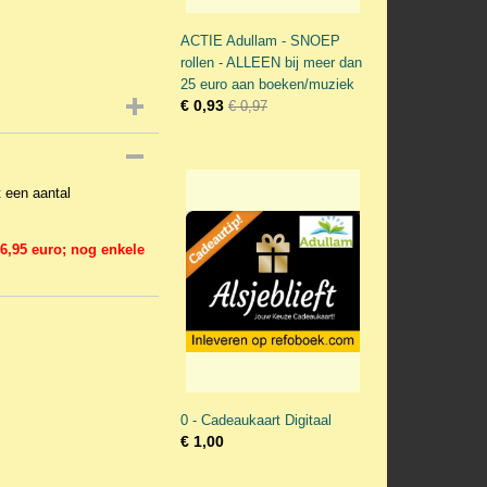
ACTIE Adullam - SNOEP
rollen - ALLEEN bij meer dan
25 euro aan boeken/muziek
€ 0,93
€ 0,97
t een aantal
 6,95 euro; nog enkele
0 - Cadeaukaart Digitaal
€ 1,00