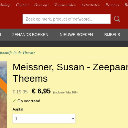
bshop
Contact
Over ons
Voorwaarden
Activiteiten
Reacties
B
N
2EHANDS BOEKEN
NIEUWE BOEKEN
BIJBELS
epaardje in de Theems
Meissner, Susan - Zeepaar
Theems
€ 6,95
€ 19,95
(inclusief btw 9%)
✓
Op voorraad
Aantal