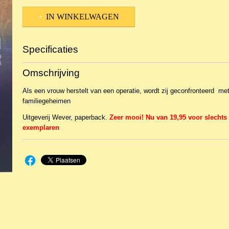
IN WINKELWAGEN
Specificaties
Productcode
NBKR-1264
Omschrijving
EAN code
9789051943450
Productcode leverancier
van Wijnen
Als een vrouw herstelt van een operatie, wordt zij geconfronteerd me
familiegeheimen
Uitgeverij Wever, paperback.
Zeer mooi! Nu van 19,95 voor slechts
exemplaren