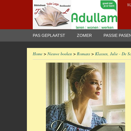
We
PAS GEPLAATST
ZOMER
PASSIE PASE
Home
>
Nieuwe boeken
>
Romans
>
Klassen, Julie - De S