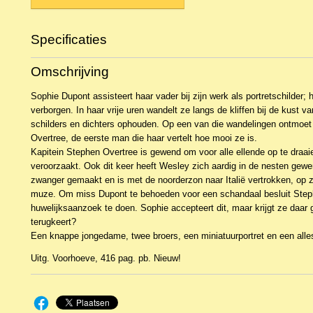
Specificaties
Productcode
NBKR-12807
Omschrijving
EAN code
9789029724449
Sophie Dupont assisteert haar vader bij zijn werk als portretschilder;
verborgen. In haar vrije uren wandelt ze langs de kliffen bij de kust 
schilders en dichters ophouden. Op een van die wandelingen ontmoe
Overtree, de eerste man die haar vertelt hoe mooi ze is.
Kapitein Stephen Overtree is gewend om voor alle ellende op te draaie
veroorzaakt. Ook dit keer heeft Wesley zich aardig in de nesten gewer
zwanger gemaakt en is met de noorderzon naar Italië vertrokken, op 
muze. Om miss Dupont te behoeden voor een schandaal besluit Step
huwelijksaanzoek te doen. Sophie accepteert dit, maar krijgt ze daar 
terugkeert?
Een knappe jongedame, twee broers, een miniatuurportret en een all
Uitg. Voorhoeve, 416 pag. pb. Nieuw!