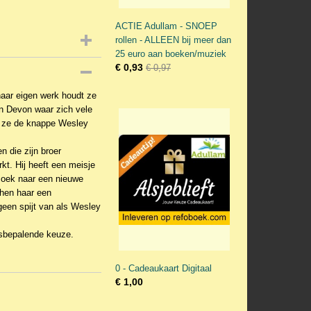
ACTIE Adullam - SNOEP
rollen - ALLEEN bij meer dan
25 euro aan boeken/muziek
€ 0,93
€ 0,97
 haar eigen werk houdt ze
van Devon waar zich vele
t ze de knappe Wesley
n die zijn broer
kt. Hij heeft een meisje
zoek naar een nieuwe
hen haar een
geen spijt van als Wesley
esbepalende keuze.
0 - Cadeaukaart Digitaal
€ 1,00