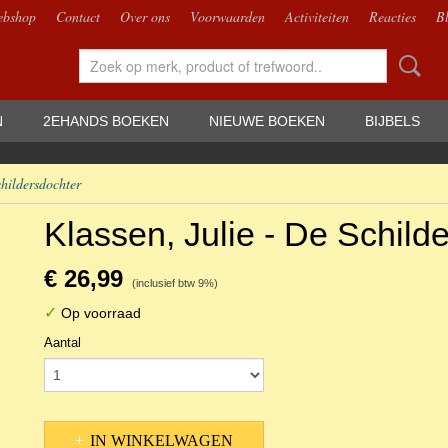
bshop
Contact
Over ons
Voorwaarden
Activiteiten
Reacties
B
N
2EHANDS BOEKEN
NIEUWE BOEKEN
BIJBELS
childersdochter
Klassen, Julie - De Schild
€ 26,99
(inclusief btw 9%)
✓
Op voorraad
Aantal
IN WINKELWAGEN