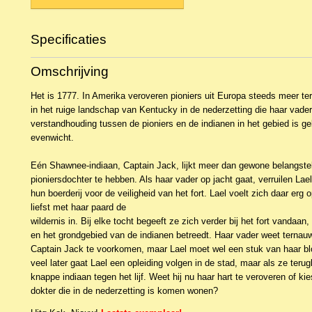
Specificaties
Productcode
NBKR-158
Omschrijving
EAN code
9789029704632
Het is 1777. In Amerika veroveren pioniers uit Europa steeds meer terr
in het ruige landschap van Kentucky in de nederzetting die haar vader
verstandhouding tussen de pioniers en de indianen in het gebied is 
evenwicht.
Eén Shawnee-indiaan, Captain Jack, lijkt meer dan gewone belangstel
pioniersdochter te hebben. Als haar vader op jacht gaat, verruilen Lae
hun boerderij voor de veiligheid van het fort. Lael voelt zich daar erg 
liefst met haar paard de
wildernis in. Bij elke tocht begeeft ze zich verder bij het fort vandaan
en het grondgebied van de indianen betreedt. Haar vader weet ternau
Captain Jack te voorkomen, maar Lael moet wel een stuk van haar bl
veel later gaat Lael een opleiding volgen in de stad, maar als ze teru
knappe indiaan tegen het lijf. Weet hij nu haar hart te veroveren of ki
dokter die in de nederzetting is komen wonen?