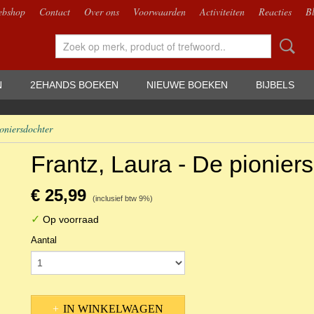
bshop
Contact
Over ons
Voorwaarden
Activiteiten
Reacties
B
N
2EHANDS BOEKEN
NIEUWE BOEKEN
BIJBELS
oniersdochter
Frantz, Laura - De pionier
€ 25,99
(inclusief btw 9%)
✓
Op voorraad
Aantal
IN WINKELWAGEN