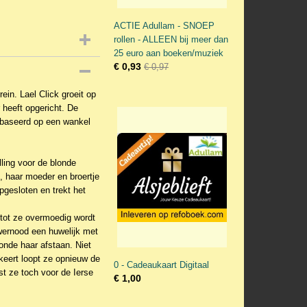
ACTIE Adullam - SNOEP
rollen - ALLEEN bij meer dan
25 euro aan boeken/muziek
€ 0,93
€ 0,97
ein. Lael Click groeit op
 heeft opgericht. De
gebaseerd op een wankel
ling voor de blonde
l, haar moeder en broertje
opgesloten en trekt het
, tot ze overmoedig wordt
wernood een huwelijk met
onde haar afstaan. Niet
gkeert loopt ze opnieuw de
0 - Cadeaukaart Digitaal
est ze toch voor de Ierse
€ 1,00