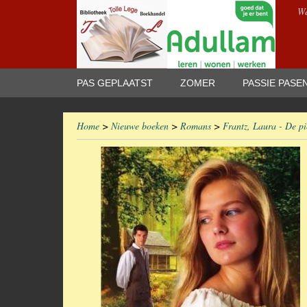
We
PAS GEPLAATST
ZOMER
PASSIE PASE
Home
>
Nieuwe boeken
>
Romans
>
Frantz, Laura - De pi