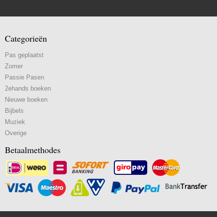
Categorieën
Pas geplaatst
Zomer
Passie Pasen
2ehands boeken
Nieuwe boeken
Bijbels
Muziek
Overige
Betaalmethodes