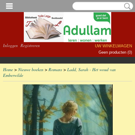
Inloggen
Registreren
UW WINKELWAGEN
Geen producten
(0)
Home
>
Nieuwe boeken
>
Romans
>
Ladd, Sarah - Het woud van
Emberwilde