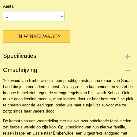
Aantal
IN WINKELWAGEN
Specificaties
Productcode
Omschrijving
NBKR-16410
'Het woud van Emberwilde' is een prachtige historische roman van Sarah
EAN code
Ladd die je in een adem uitleest. Zolang ze zich kan herinneren verzet de
9789029725262
knappe Isabel zich tegen de strenge regels van Fellsworth School. Ook
nu ze geen leerling meer is, maar lerares, doet ze haar best een fijne plek
te creëren voor de leerlingen, onder wie haar zusje Lizzie, voor wie ze
zorgt sinds haar vaders dood.
De komst van een vreemdeling met nieuws over onbekende familieleden
zet Isabels wereld op zijn kop. Op uitnodiging van hun nieuwe familie,
reizen Isabel en Lizzie naar Emberwilde, een uitgestrekt landgoed met