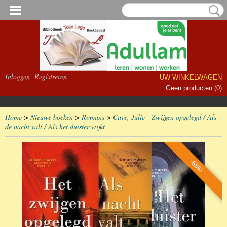
Inloggen
Registreren
UW WINKELWAGEN
Geen producten
(0)
Home
>
Nieuwe boeken
>
Romans
>
Cave, Julie - Zwijgen opgelegd / Als
de nacht valt / Als het duister wijkt
-55%