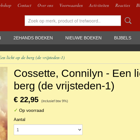
bshop
Contact
Over ons
Voorwaarden
Activiteiten
Reacties
B
N
2EHANDS BOEKEN
NIEUWE BOEKEN
BIJBELS
Een licht op de berg (de vrijsteden-1)
Cossette, Connilyn - Een l
berg (de vrijsteden-1)
€ 22,95
(inclusief btw 9%)
✓
Op voorraad
Aantal