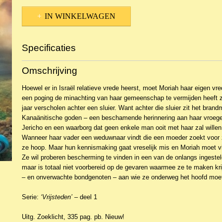
IN WINKELWAGEN
Specificaties
Productcode
NBKR-1769
Omschrijving
EAN code
9789064513985
Hoewel er in Israël relatieve vrede heerst, moet Moriah haar eigen vre
een poging de minachting van haar gemeenschap te vermijden heeft z
jaar verscholen achter een sluier. Want achter die sluier zit het bran
Kanaänitische goden – een beschamende herinnering aan haar vroeg
Jericho en een waarborg dat geen enkele man ooit met haar zal willen
Wanneer haar vader een weduwnaar vindt die een moeder zoekt voor zi
ze hoop. Maar hun kennismaking gaat vreselijk mis en Moriah moet vl
Ze wil proberen bescherming te vinden in een van de onlangs ingesteld
maar is totaal niet voorbereid op de gevaren waarmee ze te maken kri
– en onverwachte bondgenoten – aan wie ze onderweg het hoofd moet
Serie:
‘Vrijsteden’
– deel 1
Uitg. Zoeklicht, 335 pag. pb. Nieuw!