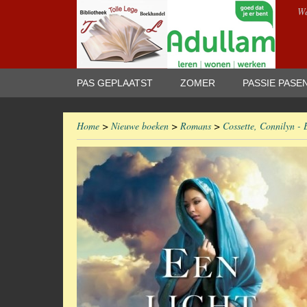
We
PAS GEPLAATST
ZOMER
PASSIE PASE
Home
>
Nieuwe boeken
>
Romans
>
Cossette, Connilyn - 