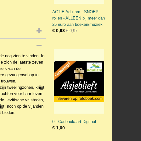
ACTIE Adullam - SNOEP
rollen - ALLEEN bij meer dan
25 euro aan boeken/muziek
€ 0,93
€ 0,97
de nog zien te vinden. In
e zich de laatste zeven
dmerk van de
ere gevangenschap in
 trouwen.
jn tweelingzonen, krijgt
uchten voor haar leven.
e Levitische vrijsteden,
jgt, noch op de vijanden
 bieden.
0 - Cadeaukaart Digitaal
€ 1,00