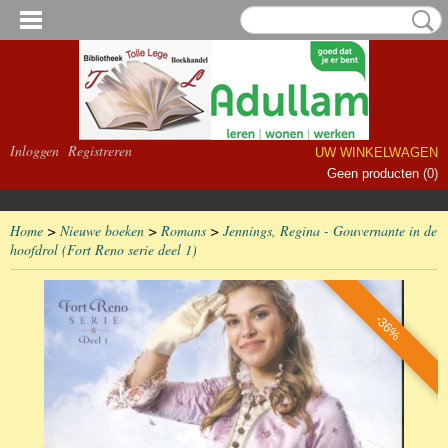
Inloggen
Registreren
UW WINKELWAGEN
Geen producten
(0)
Home
>
Nieuwe boeken
>
Romans
>
Jennings, Regina - Gouvernante in de
hoofdrol (Fort Reno serie deel 1)
-36%