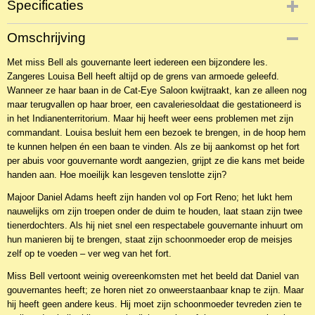
Specificaties
Productcode
Omschrijving
NBKR-19551
Met miss Bell als gouvernante leert iedereen een bijzondere les.
EAN code
Zangeres Louisa Bell heeft altijd op de grens van armoede geleefd.
9789492234391
Wanneer ze haar baan in de Cat-Eye Saloon kwijtraakt, kan ze alleen nog
Productcode leverancier
maar terugvallen op haar broer, een cavaleriesoldaat die gestationeerd is
Grace Publishing house
in het Indianenterritorium. Maar hij heeft weer eens problemen met zijn
commandant. Louisa besluit hem een bezoek te brengen, in de hoop hem
te kunnen helpen én een baan te vinden. Als ze bij aankomst op het fort
per abuis voor gouvernante wordt aangezien, grijpt ze die kans met beide
handen aan. Hoe moeilijk kan lesgeven tenslotte zijn?
Majoor Daniel Adams heeft zijn handen vol op Fort Reno; het lukt hem
nauwelijks om zijn troepen onder de duim te houden, laat staan zijn twee
tienerdochters. Als hij niet snel een respectabele gouvernante inhuurt om
hun manieren bij te brengen, staat zijn schoonmoeder erop de meisjes
zelf op te voeden – ver weg van het fort.
Miss Bell vertoont weinig overeenkomsten met het beeld dat Daniel van
gouvernantes heeft; ze horen niet zo onweerstaanbaar knap te zijn. Maar
hij heeft geen andere keus. Hij moet zijn schoonmoeder tevreden zien te