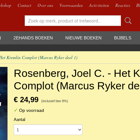
bshop
Contact
Over ons
Voorwaarden
Activiteiten
Reacties
B
N
2EHANDS BOEKEN
NIEUWE BOEKEN
BIJBELS
 Het Kremlin Complot (Marcus Ryker deel 1)
Rosenberg, Joel C. - Het 
Complot (Marcus Ryker de
€ 24,99
(inclusief btw 9%)
✓
Op voorraad
Aantal