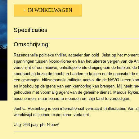
IN WINKELWAGEN
Specificaties
Productcode
NBKR-20387
Omschrijving
EAN code
9789023954736
Razendsnelle politieke thriller, actueler dan ooit! Juist op het momen
spanningen tussen Noord-Korea en Iran het uiterste vergen van de Am
verschijnt er een nieuwe, onheilspellende dreiging aan de horizon: de
koortsachtig bezig de macht in handen te krijgen en de oppositie de m
een gewaagde, bliksemsnelle militaire aanval die de NAVO uiteen ka
en Moskou op de grens van een kernoorlog kan brengen. Mij heeft he
gehouden met voormalig agent van de geheime dienst, Marcus Ryker,
beschermen, maar bereid te moorden om zijn land te verdedigen.
Joel C. Rosenberg is een internationaal vermaard thrillerauteur. Van zi
wereldwijd miljoenen exemplaren verkocht.
Uitg. 368 pag. pb. Nieuw!