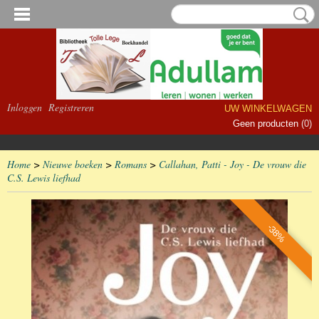
Inloggen
Registreren
UW WINKELWAGEN
Geen producten
(0)
Home
>
Nieuwe boeken
>
Romans
>
Callahan, Patti - Joy - De vrouw die
C.S. Lewis liefhad
-38%