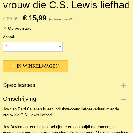
vrouw die C.S. Lewis liefhad
€ 15,99
€ 25,99
(inclusief btw 9%)
✓
Op voorraad
Aantal
IN WINKELWAGEN
Specificaties
Productcode
Omschrijving
NBKR-22673
Joy van Patti Callahan is een indrukwekkend liefdesverhaal over de
EAN code
vrouw die C.S. Lewis liefhad.
9789023957317
Joy Davidman, een briljant schrijfster en een strijdbare moeder, zit
gevangen in een relatie met een alcoholistische man. Als ze in aanraking