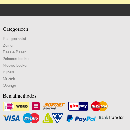
Categorieën
Pas geplaatst
Zomer
Passie Pasen
2ehands boeken
Nieuwe boeken
Bijbels
Muziek
Overige
Betaalmethodes