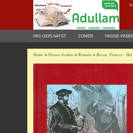
We
PAS GEPLAATST
ZOMER
PASSIE PASE
Home
>
Nieuwe boeken
>
Romans
>
Bevan, Frances - Het