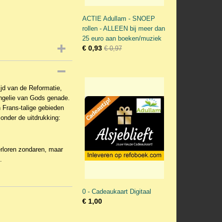
ACTIE Adullam - SNOEP
rollen - ALLEEN bij meer dan
25 euro aan boeken/muziek
€ 0,93
€ 0,97
ijd van de Reformatie,
angelie van Gods genade.
n Frans-talige gebieden
zonder de uitdrukking:
erloren zondaren, maar
.
0 - Cadeaukaart Digitaal
€ 1,00