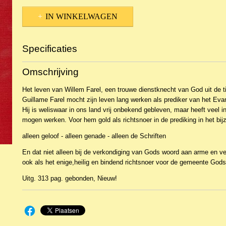
IN WINKELWAGEN
Specificaties
Productcode
NBKR-23185
Omschrijving
EAN code
9789059070202
Het leven van Willem Farel, een trouwe dienstknecht van God uit de t
Guillame Farel mocht zijn leven lang werken als prediker van het Ev
Hij is weliswaar in ons land vrij onbekend gebleven, maar heeft veel i
mogen werken. Voor hem gold als richtsnoer in de prediking in het bij
alleen geloof - alleen genade - alleen de Schriften
En dat niet alleen bij de verkondiging van Gods woord aan arme en v
ook als het enige,heilig en bindend richtsnoer voor de gemeente Gods
Uitg. 313 pag. gebonden, Nieuw!