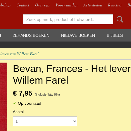
bshop
Contact
Over ons
Voorwaarden
Activiteiten
Reacties
B
N
2EHANDS BOEKEN
NIEUWE BOEKEN
BIJBELS
 leven van Willem Farel
Bevan, Frances - Het leve
Willem Farel
€ 7,95
(inclusief btw 9%)
✓
Op voorraad
Aantal