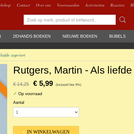
bshop
Contact
Over ons
Voorwaarden
Activiteiten
Reacties
B
N
2EHANDS BOEKEN
NIEUWE BOEKEN
BIJBELS
liefde zegeviert
Rutgers, Martin - Als liefde
€ 5,99
€ 14,25
(inclusief btw 9%)
✓
Op voorraad
Aantal
IN WINKELWAGEN