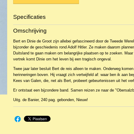
Specificaties
Productcode
NBKR-23311
Omschrijving
EAN code
9789033628290
Bert en Dinie de Groot zijn allebei gefascineerd door de Tweede Werel
bijzonder de geschiedenis rond Adolf Hitler. Ze maken daarom planne
Duitsland te gaan maken om belangrijke plaatsen op te zoeken. Maar
vertrek komt Dinie om het leven bij een tragisch ongeval.
Twee jaar later besluit Bert de reis alleen te maken. Onderweg komen
herinneringen boven. Hij vraagt zich vertwijfeld af: waar ben ik aan 
Kees van Galen, die, net als Bert, probeert gebeurtenissen uit het ve
Er ontstaat een bijzondere band. Samen reizen ze naar de "Obersalzber
Uitg. de Banier, 240 pag. gebonden, Nieuw!