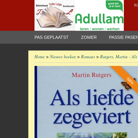
We
PAS GEPLAATST
ZOMER
PASSIE PASE
Home
>
Nieuwe boeken
>
Romans
>
Rutgers, Martin - Als 
-58%