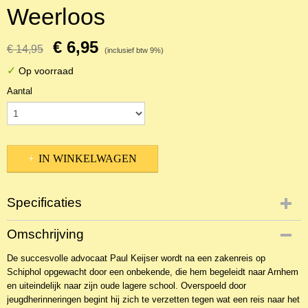
Weerloos
€ 6,95
€ 14,95
(inclusief btw 9%)
✓
Op voorraad
Aantal
IN WINKELWAGEN
Specificaties
Productcode
Omschrijving
NBKR-23346
De succesvolle advocaat Paul Keijser wordt na een zakenreis op
EAN code
Schiphol opgewacht door een onbekende, die hem begeleidt naar Arnhem
9789023993476
en uiteindelijk naar zijn oude lagere school. Overspoeld door
jeugdherinneringen begint hij zich te verzetten tegen wat een reis naar het