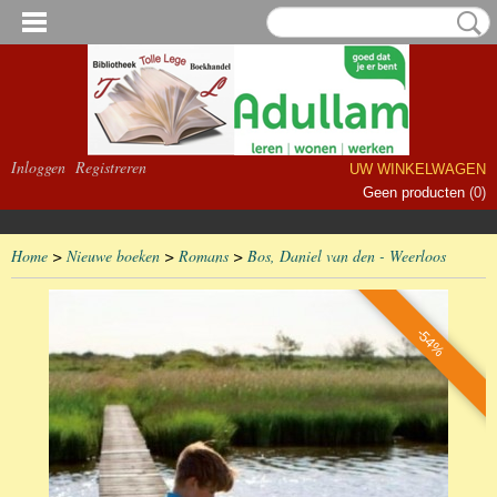
Inloggen
Registreren
UW WINKELWAGEN
Geen producten
(0)
Home
>
Nieuwe boeken
>
Romans
>
Bos, Daniel van den - Weerloos
-54%