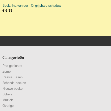
Beek, Ina van der - Ongrijpbare schaduw
€ 6,99
Categorieën
Pas geplaatst
Zomer
Passie Pasen
2ehands boeken
Nieuwe boeken
Bijbels
Muziek
Overige