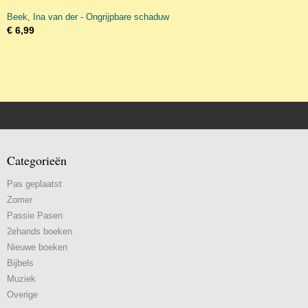
Beek, Ina van der - Ongrijpbare schaduw
€ 6,99
Categorieën
Pas geplaatst
Zomer
Passie Pasen
2ehands boeken
Nieuwe boeken
Bijbels
Muziek
Overige