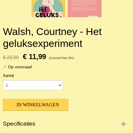
Walsh, Courtney - Het
geluksexperiment
€ 11,99
€ 23,99
(inclusief btw 9%)
✓
Op voorraad
Aantal
IN WINKELWAGEN
Specificaties