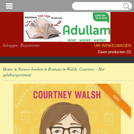
Inloggen
Registreren
UW WINKELWAGEN
Geen producten
(0)
Home
>
Nieuwe boeken
>
Romans
>
Walsh, Courtney - Het
geluksexperiment
-50%