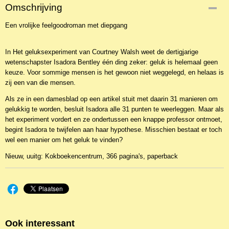
Productcode
Omschrijving
NBKR-26247
Een vrolijke feelgoodroman met diepgang
EAN code
9789029735636
Productcode leverancier
In Het geluksexperiment van Courtney Walsh weet de dertigjarige
Kokboekencentrum
wetenschapster Isadora Bentley één ding zeker: geluk is helemaal geen
keuze. Voor sommige mensen is het gewoon niet weggelegd, en helaas is
zij een van die mensen.
Als ze in een damesblad op een artikel stuit met daarin 31 manieren om
gelukkig te worden, besluit Isadora alle 31 punten te weerleggen. Maar als
het experiment vordert en ze ondertussen een knappe professor ontmoet,
begint Isadora te twijfelen aan haar hypothese. Misschien bestaat er toch
wel een manier om het geluk te vinden?
Nieuw, uuitg: Kokboekencentrum, 366 pagina's, paperback
Ook interessant