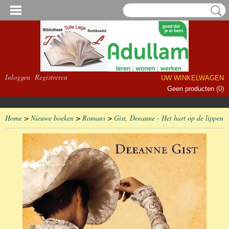
Inloggen
Registreren
UW WINKELWAGEN
Geen producten
(0)
Home
>
Nieuwe boeken
>
Romans
>
Gist, Deeanne - Het hart op de lippen