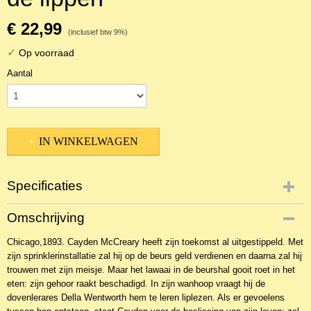
€ 22,99
(inclusief btw 9%)
✓
Op voorraad
Aantal
IN WINKELWAGEN
Specificaties
Productcode
Omschrijving
NBKR-4286
Chicago,1893. Cayden McCreary heeft zijn toekomst al uitgestippeld. Met
EAN code
zijn sprinklerinstallatie zal hij op de beurs geld verdienen en daarna zal hij
9789029721189
trouwen met zijn meisje. Maar het lawaai in de beurshal gooit roet in het
eten: zijn gehoor raakt beschadigd. In zijn wanhoop vraagt hij de
dovenlerares Della Wentworth hem te leren liplezen. Als er gevoelens