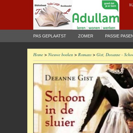
We
PAS GEPLAATST
ZOMER
PASSIE PASE
Home
>
Nieuwe boeken
>
Romans
>
Gist, Deeanne - Schoo