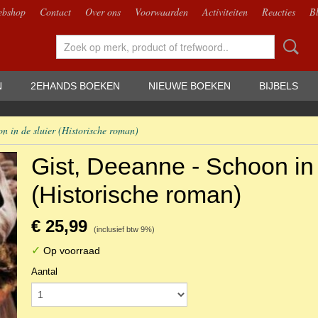
bshop
Contact
Over ons
Voorwaarden
Activiteiten
Reacties
B
N
2EHANDS BOEKEN
NIEUWE BOEKEN
BIJBELS
n in de sluier (Historische roman)
Gist, Deeanne - Schoon in 
(Historische roman)
€ 25,99
(inclusief btw 9%)
✓
Op voorraad
Aantal