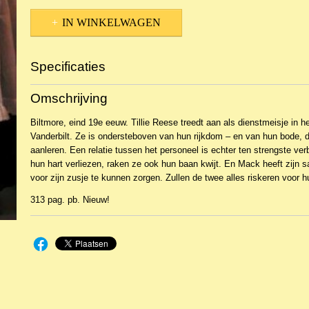
IN WINKELWAGEN
Specificaties
Productcode
NBKR-4676
Omschrijving
EAN code
9789029796248
Biltmore, eind 19e eeuw. Tillie Reese treedt aan als dienstmeisje in h
Vanderbilt. Ze is ondersteboven van hun rijkdom – en van hun bode, d
aanleren. Een relatie tussen het personeel is echter ten strengste ver
hun hart verliezen, raken ze ook hun baan kwijt. En Mack heeft zijn sa
voor zijn zusje te kunnen zorgen. Zullen de twee alles riskeren voor h
313 pag. pb. Nieuw!