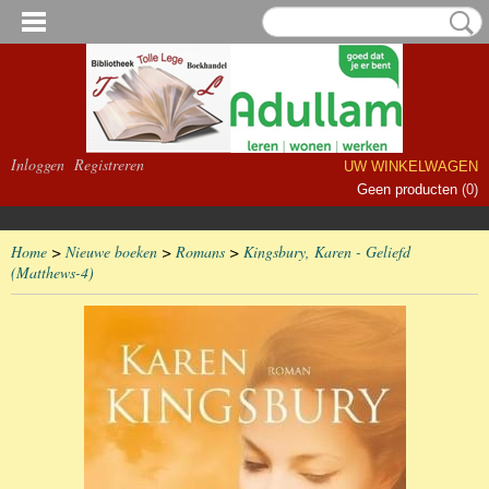
Inloggen
Registreren
UW WINKELWAGEN
Geen producten
(0)
Home
>
Nieuwe boeken
>
Romans
>
Kingsbury, Karen - Geliefd
(Matthews-4)