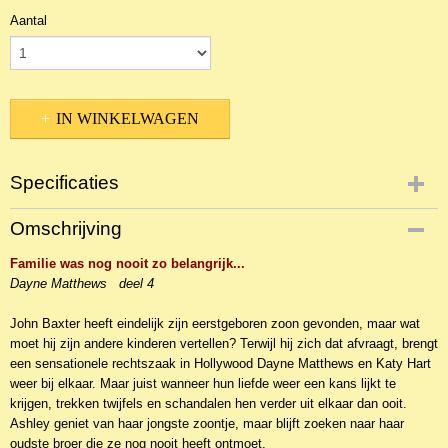
Aantal
IN WINKELWAGEN
Specificaties
Productcode
Omschrijving
NBKR-5333
Familie was nog nooit zo belangrijk...
EAN code
Dayne Matthews deel 4
9789029721776
John Baxter heeft eindelijk zijn eerstgeboren zoon gevonden, maar wat
moet hij zijn andere kinderen vertellen? Terwijl hij zich dat afvraagt, brengt
een sensationele rechtszaak in Hollywood Dayne Matthews en Katy Hart
weer bij elkaar. Maar juist wanneer hun liefde weer een kans lijkt te
krijgen, trekken twijfels en schandalen hen verder uit elkaar dan ooit.
Ashley geniet van haar jongste zoontje, maar blijft zoeken naar haar
oudste broer die ze nog nooit heeft ontmoet.