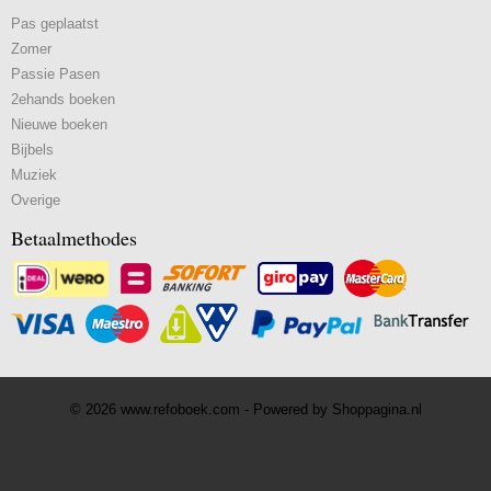
Pas geplaatst
Zomer
Passie Pasen
2ehands boeken
Nieuwe boeken
Bijbels
Muziek
Overige
Betaalmethodes
© 2026 www.refoboek.com - Powered by Shoppagina.nl