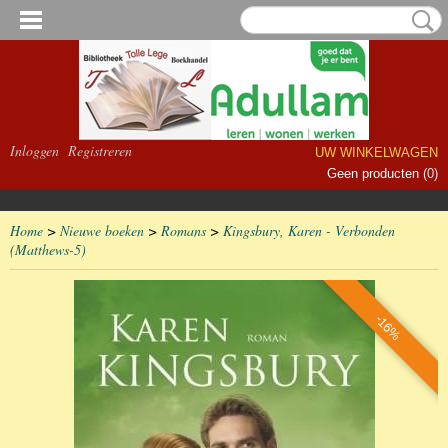
Inloggen
Registreren
UW WINKELWAGEN
Geen producten
(0)
Home
>
Nieuwe boeken
>
Romans
>
Kingsbury, Karen - Verbonden
(Matthews-5)
-16%