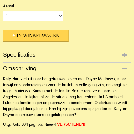
Aantal
IN WINKELWAGEN
Specificaties
Productcode
Omschrijving
NBKR-5874
Katy Hart ziet uit naar het getrouwde leven met Dayne Matthews, maar
EAN code
terwijl de voorbereidingen voor de bruiloft in volle gang zijn, ontvangt ze
9789029722186
tragisch nieuws. Samen met de familie Baxter reist ze af naar Los
Angeles om te kijken of ze de situatie nog kan redden. In LA probeert
Luke zijn familie tegen de paparazzi te beschermen. Ondertussen wordt
hij geplaagd door jaloezie. Kan hij zijn gevoelens opzijzetten en Katy en
Dayne een nieuwe kans op geluk gunnen?
Uitg. Kok, 384 pag. pb. Nieuw!
VERSCHENEN!