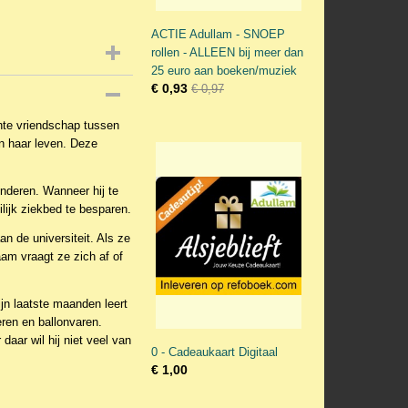
ACTIE Adullam - SNOEP
rollen - ALLEEN bij meer dan
25 euro aan boeken/muziek
€ 0,93
€ 0,97
chte vriendschap tussen
in haar leven. Deze
inderen. Wanneer hij te
eilijk ziekbed te besparen.
n de universiteit. Als ze
aam vraagt ze zich af of
jn laatste maanden leert
eren en ballonvaren.
aar wil hij niet veel van
0 - Cadeaukaart Digitaal
€ 1,00