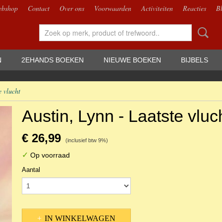
bshop
Contact
Over ons
Voorwaarden
Activiteiten
Reacties
B
N
2EHANDS BOEKEN
NIEUWE BOEKEN
BIJBELS
e vlucht
Austin, Lynn - Laatste vluc
€ 26,99
(inclusief btw 9%)
✓
Op voorraad
Aantal
IN WINKELWAGEN