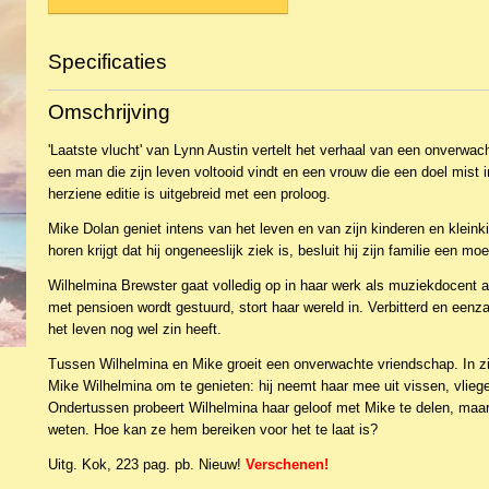
Specificaties
Productcode
NBKR-6706
Omschrijving
EAN code
9789043530088
'Laatste vlucht' van Lynn Austin vertelt het verhaal van een onverwa
een man die zijn leven voltooid vindt en een vrouw die een doel mist 
herziene editie is uitgebreid met een proloog.
Mike Dolan geniet intens van het leven en van zijn kinderen en kleink
horen krijgt dat hij ongeneeslijk ziek is, besluit hij zijn familie een mo
Wilhelmina Brewster gaat volledig op in haar werk als muziekdocent aa
met pensioen wordt gestuurd, stort haar wereld in. Verbitterd en eenz
het leven nog wel zin heeft.
Tussen Wilhelmina en Mike groeit een onverwachte vriendschap. In zi
Mike Wilhelmina om te genieten: hij neemt haar mee uit vissen, vlieg
Ondertussen probeert Wilhelmina haar geloof met Mike te delen, maar d
weten. Hoe kan ze hem bereiken voor het te laat is?
Uitg. Kok, 223 pag. pb. Nieuw!
Verschenen!