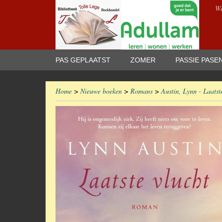
We
PAS GEPLAATST
ZOMER
PASSIE PASE
Home
>
Nieuwe boeken
>
Romans
>
Austin, Lynn - Laatst