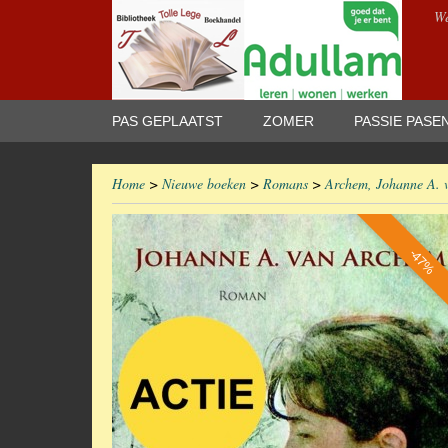
We
PAS GEPLAATST
ZOMER
PASSIE PASE
Home
>
Nieuwe boeken
>
Romans
>
Archem, Johanne A. va
-47%