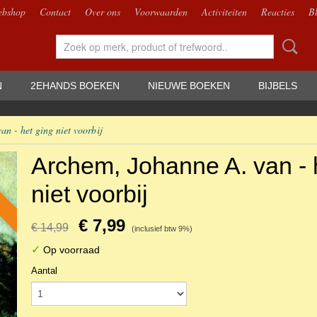
bshop
Contact
Over ons
Voorwaarden
Activiteiten
Reacties
B
N
2EHANDS BOEKEN
NIEUWE BOEKEN
BIJBELS
n - het ging niet voorbij
Archem, Johanne A. van - 
niet voorbij
€ 7,99
€ 14,99
(inclusief btw 9%)
✓
Op voorraad
Aantal