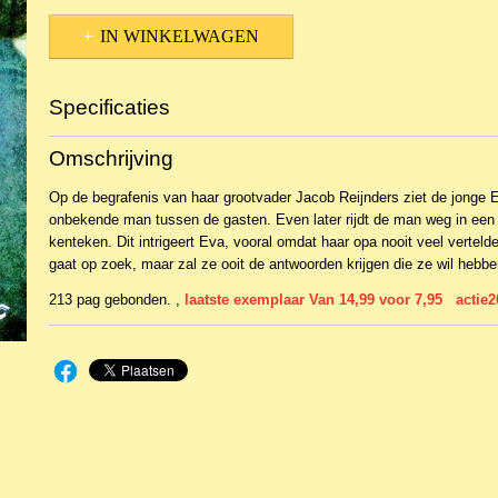
IN WINKELWAGEN
Specificaties
Productcode
NBKRoA-8093
Omschrijving
EAN code
9789020532258
Op de begrafenis van haar grootvader Jacob Reijnders ziet de jonge 
onbekende man tussen de gasten. Even later rijdt de man weg in een
kenteken. Dit intrigeert Eva, vooral omdat haar opa nooit veel verteld
gaat op zoek, maar zal ze ooit de antwoorden krijgen die ze wil hebb
213 pag gebonden. ,
laatste exemplaar Van 14,99 voor 7,95 actie2