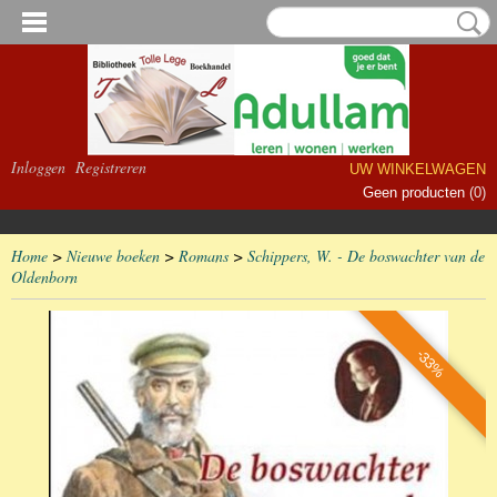
Inloggen
Registreren
UW WINKELWAGEN
Geen producten
(0)
Home
>
Nieuwe boeken
>
Romans
>
Schippers, W. - De boswachter van de
Oldenborn
-33%