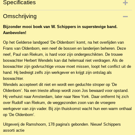
Specificaties
Productcode
Omschrijving
NBKRa-866
Bijzonder mooi boek van W. Schippers in superstevige band.
EAN code
Aanbevolen!
9789461150103
Op het Gelderse landgoed ‘De Oldenborn’ komt, na het overlijden van
Frans van Oldenborn, een neef de bossen en landerijen beheren. Deze
neef, Paul van Riekum, is hard voor zijn ondergeschikten. De trouwe
boswachter Herbert Wendels kan dat helemaal niet verdragen. Als de
boswachter zijn godvruchtige vrouw moet missen, loopt het conflict uit de
hand. Hij bedreigt zelfs zijn werkgever en krijgt zijn ontslag als
boswachter.
Wendels accepteert dit niet en wordt een geduchte stroper op ‘De
Oldenborn’. Na een trieste afloop wordt zoon Jos bewaard voor opstand.
Hij verhuist naar Amsterdam, later naar New York. Daar ontfermt hij zich
over Rudolf van Riekum, de weggezonden zoon van de vroegere
werkgever van zijn vader. Bij zijn thuiskomst wacht hun een warm onthaal
op ‘De Oldenborn’.
Uitgeverij de Ramshoorn, 178 pagina's gebonden. Nieuw! Schippers
assorti actie