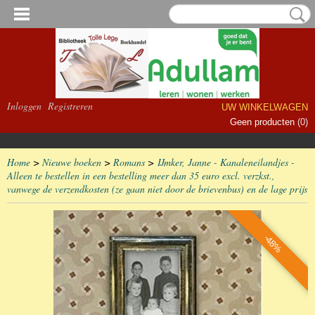
Inloggen
Registreren
UW WINKELWAGEN
Geen producten
(0)
Home
>
Nieuwe boeken
>
Romans
>
IJmker, Janne - Kanaleneilandjes -
Alleen te bestellen in een bestelling meer dan 35 euro excl. verzkst.,
vanwege de verzendkosten (ze gaan niet door de brievenbus) en de lage prijs
-48%