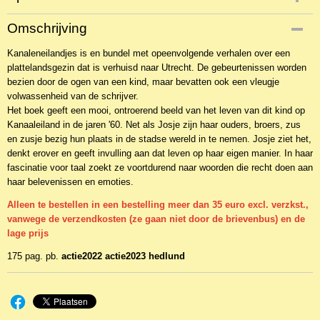
Productcode
Omschrijving
NBKR-9105
Kanaleneilandjes is en bundel met opeenvolgende verhalen over een
EAN code
plattelandsgezin dat is verhuisd naar Utrecht. De gebeurtenissen worden
9789082229301
bezien door de ogen van een kind, maar bevatten ook een vleugje
volwassenheid van de schrijver.
Het boek geeft een mooi, ontroerend beeld van het leven van dit kind op
Kanaaleiland in de jaren '60. Net als Josje zijn haar ouders, broers, zus
en zusje bezig hun plaats in de stadse wereld in te nemen. Josje ziet het,
denkt erover en geeft invulling aan dat leven op haar eigen manier. In haar
fascinatie voor taal zoekt ze voortdurend naar woorden die recht doen aan
haar belevenissen en emoties.
Alleen te bestellen in een bestelling meer dan 35 euro excl. verzkst.,
vanwege de verzendkosten (ze gaan niet door de brievenbus) en de
lage prijs
175 pag. pb.
actie2022 actie2023 hedlund