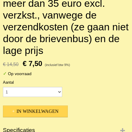
meer dan 35 euro excl.
verzkst., vanwege de
verzendkosten (ze gaan niet
door de brievenbus) en de
lage prijs
€ 7,50
€ 14,50
(inclusief btw 9%)
✓
Op voorraad
Aantal
IN WINKELWAGEN
Specificaties