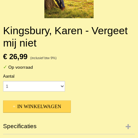
Kingsbury, Karen - Vergeet
mij niet
€ 26,99
(inclusief btw 9%)
✓
Op voorraad
Aantal
IN WINKELWAGEN
Specificaties
Productcode