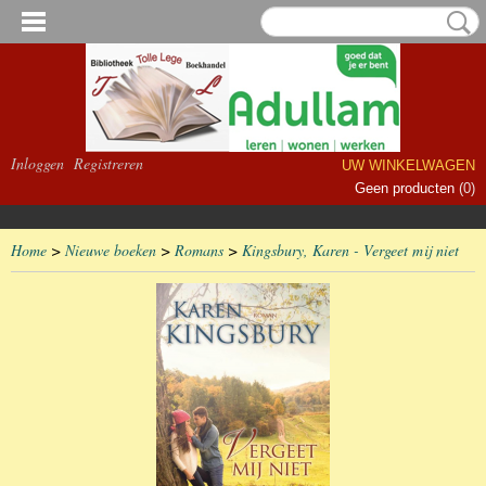
Inloggen
Registreren
UW WINKELWAGEN
Geen producten
(0)
Home
>
Nieuwe boeken
>
Romans
>
Kingsbury, Karen - Vergeet mij niet