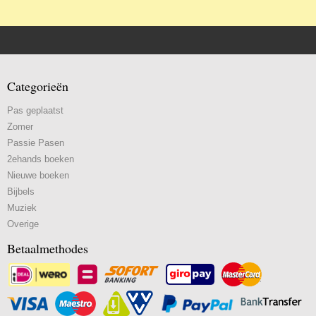
Categorieën
Pas geplaatst
Zomer
Passie Pasen
2ehands boeken
Nieuwe boeken
Bijbels
Muziek
Overige
Betaalmethodes