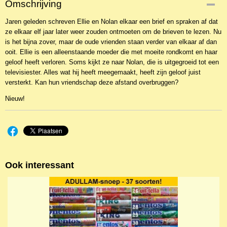
Omschrijving
NBKR-9582
Jaren geleden schreven Ellie en Nolan elkaar een brief en spraken af dat
EAN code
ze elkaar elf jaar later weer zouden ontmoeten om de brieven te lezen. Nu
9789029723732
is het bijna zover, maar de oude vrienden staan verder van elkaar af dan
ooit. Ellie is een alleenstaande moeder die met moeite rondkomt en haar
geloof heeft verloren. Soms kijkt ze naar Nolan, die is uitgegroeid tot een
televisiester. Alles wat hij heeft meegemaakt, heeft zijn geloof juist
versterkt. Kan hun vriendschap deze afstand overbruggen?
Nieuw!
Ook interessant