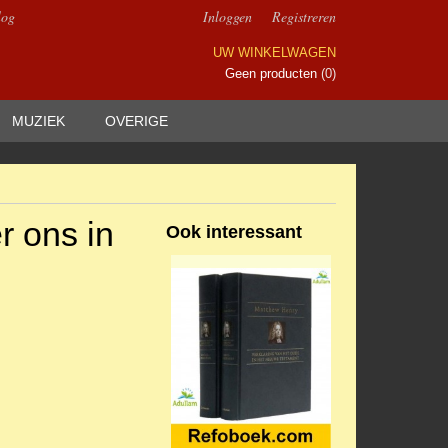
log
Inloggen
Registreren
UW WINKELWAGEN
Geen producten
(0)
MUZIEK
OVERIGE
r ons in
Ook interessant