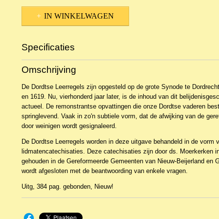
IN WINKELWAGEN
Specificaties
Productcode
NBKTv-22557
Omschrijving
EAN code
9789033129551
De Dordtse Leerregels zijn opgesteld op de grote Synode te Dordrecht
en 1619. Nu, vierhonderd jaar later, is de inhoud van dit belijdenisges
actueel. De remonstrantse opvattingen die onze Dordtse vaderen best
springlevend. Vaak in zo'n subtiele vorm, dat de afwijking van de ger
door weinigen wordt gesignaleerd.
De Dordtse Leerregels worden in deze uitgave behandeld in de vorm 
lidmatencatechisaties. Deze catechisaties zijn door ds. Moerkerken in
gehouden in de Gereformeerde Gemeenten van Nieuw-Beijerland en G
wordt afgesloten met de beantwoording van enkele vragen.
Uitg, 384 pag. gebonden, Nieuw!