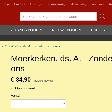
bshop
Contact
Over ons
Voorwaarden
Activiteiten
Reacties
B
N
2EHANDS BOEKEN
NIEUWE BOEKEN
BIJBELS
n
>
Moerkerken, ds. A. - Zonder ons in ons
Moerkerken, ds. A. - Zonde
ons
€ 34,90
(inclusief btw 9%)
✓
Op voorraad
Aantal