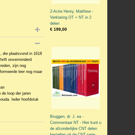
2-Actie Henry, Matthew -
Verklaring OT + NT in 2
delen
€ 199,00
, die plaatsvond in 1618
chrift onverminderd
reden, zijn nog
eformeerde leer nog maar
van
 de loop der jaren
ouda. Ieder hoofdstuk
Bruggen, dr. J. ea -
Commentaar NT - Hier kunt u
de afzonderlijke CNT delen
bestellen uit de CNT serie