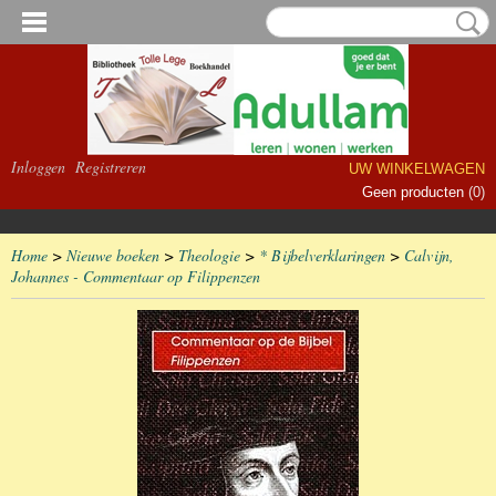
Inloggen
Registreren
UW WINKELWAGEN
Geen producten
(0)
Home
>
Nieuwe boeken
>
Theologie
>
* Bijbelverklaringen
>
Calvijn,
Johannes - Commentaar op Filippenzen