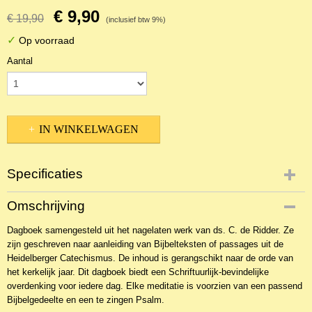
€ 9,90
€ 19,90
(inclusief btw 9%)
✓
Op voorraad
Aantal
IN WINKELWAGEN
Specificaties
Productcode
Omschrijving
NBKTD-12308
Dagboek samengesteld uit het nagelaten werk van ds. C. de Ridder. Ze
EAN code
zijn geschreven naar aanleiding van Bijbelteksten of passages uit de
9789055518364
Heidelberger Catechismus. De inhoud is gerangschikt naar de orde van
Productcode leverancier
het kerkelijk jaar. Dit dagboek biedt een Schriftuurlijk-bevindelijke
Gebr. Koster
overdenking voor iedere dag. Elke meditatie is voorzien van een passend
Bijbelgedeelte en een te zingen Psalm.